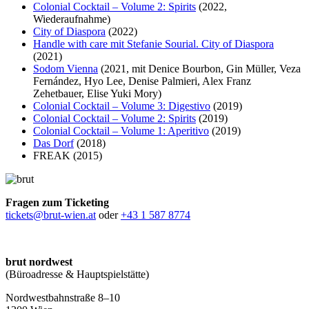
Colonial Cocktail – Volume 2: Spirits
(2022,
Wiederaufnahme)
City of Diaspora
(2022)
Handle with care mit Stefanie Sourial. City of Diaspora
(2021)
Sodom Vienna
(2021, mit Denice Bourbon, Gin Müller, Veza
Fernández, Hyo Lee, Denise Palmieri, Alex Franz
Zehetbauer, Elise Yuki Mory)
Colonial Cocktail – Volume 3: Digestivo
(2019)
Colonial Cocktail – Volume 2: Spirits
(2019)
Colonial Cocktail – Volume 1: Aperitivo
(2019)
Das Dorf
(2018)
FREAK (2015)
Fragen zum Ticketing
tickets@brut-wien.at
oder
+43 1 587 8774
brut nordwest
(Büroadresse & Hauptspielstätte)
Nordwestbahnstraße 8–10