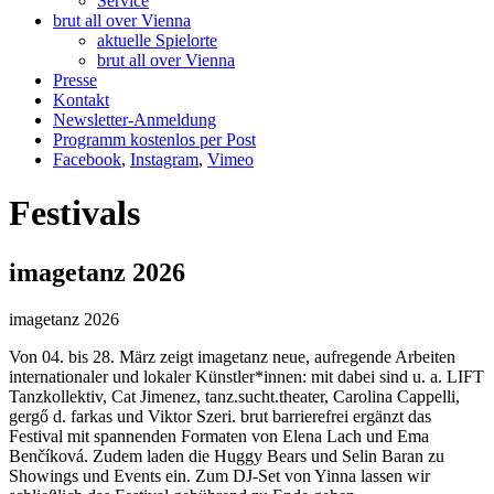
Service
brut all over Vienna
aktuelle Spielorte
brut all over Vienna
Presse
Kontakt
Newsletter-Anmeldung
Programm kostenlos per Post
Facebook
,
Instagram
,
Vimeo
Festivals
imagetanz 2026
imagetanz 2026
Von 04. bis 28. März zeigt imagetanz neue, aufregende Arbeiten
internationaler und lokaler Künstler*innen: mit dabei sind u. a. LIFT
Tanzkollektiv, Cat Jimenez, tanz.sucht.theater, Carolina Cappelli,
gergő d. farkas und Viktor Szeri. brut barrierefrei ergänzt das
Festival mit spannenden Formaten von Elena Lach und Ema
Benčíková. Zudem laden die Huggy Bears und Selin Baran zu
Showings und Events ein. Zum DJ-Set von Yinna lassen wir