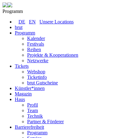
Programm
DE
EN
Unsere Locations
brut
Programm
Kalender
Festivals
Reihen
Projekte & Kooperationen
Netzwerke
Tickets
Webshop
Ticketinfo
brut Gutscheine
Künstler*innen
Magazin
Haus
Profil
Team
Technik
Partner & Förderer
Barrierefreiheit
Programm