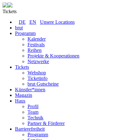
Tickets
DE
EN
Unsere Locations
brut
Programm
Kalender
Festivals
Reihen
Projekte & Kooperationen
Netzwerke
Tickets
Webshop
Ticketinfo
brut Gutscheine
Künstler*innen
Magazin
Haus
Profil
Team
Technik
Partner & Förderer
Barrierefreiheit
Programm