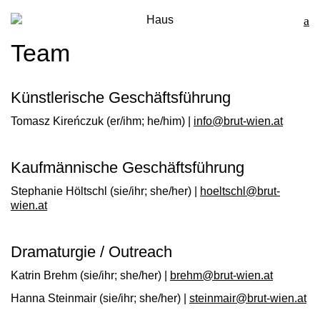
Haus
Team
Künstlerische Geschäftsführung
Tomasz Kireńczuk
(er/ihm; he/him) |
info@brut-wien.at
Kaufmännische Geschäftsführung
Stephanie Höltschl
(sie/ihr; she/her) |
hoeltschl@brut-
wien.at
Dramaturgie / Outreach
Katrin Brehm
(sie/ihr; she/her) |
brehm@brut-wien.at
Hanna Steinmair
(sie/ihr; she/her) |
steinmair@brut-wien.at