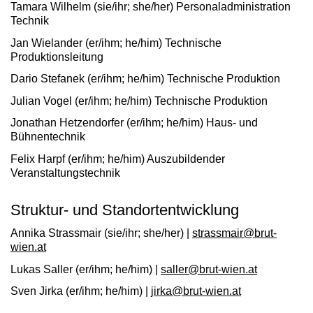
Tamara Wilhelm
(sie/ihr; she/her) Personaladministration
Technik
Jan Wielander
(er/ihm; he/him) Technische
Produktionsleitung
Dario Stefanek
(er/ihm; he/him) Technische Produktion
Julian Vogel
(er/ihm; he/him) Technische Produktion
Jonathan Hetzendorfer
(er/ihm; he/him) Haus- und
Bühnentechnik
Felix Harpf
(er/ihm; he/him) Auszubildender
Veranstaltungstechnik
Struktur- und Standortentwicklung
Annika Strassmair
(sie/ihr; she/her) |
strassmair@brut-
wien.at
Lukas Saller
(er/ihm; he/him) |
saller@brut-wien.at
Sven Jirka
(er/ihm; he/him) |
jirka@brut-wien.at