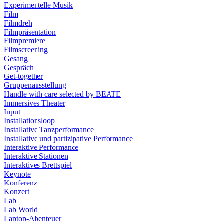
Experimentelle Musik
Film
Filmdreh
Filmpräsentation
Filmpremiere
Filmscreening
Gesang
Gespräch
Get-together
Gruppenausstellung
Handle with care selected by BEATE
Immersives Theater
Input
Installationsloop
Installative Tanzperformance
Installative und partizipative Performance
Interaktive Performance
Interaktive Stationen
Interaktives Brettspiel
Keynote
Konferenz
Konzert
Lab
Lab World
Laptop-Abenteuer