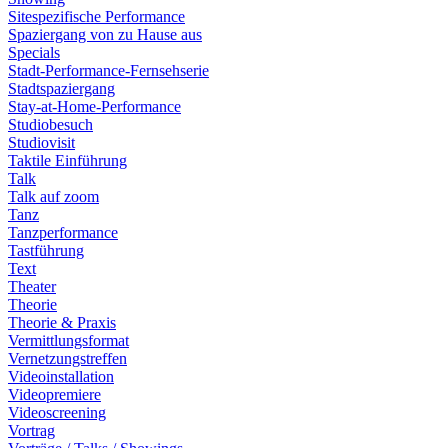
Sitespezifische Performance
Spaziergang von zu Hause aus
Specials
Stadt-Performance-Fernsehserie
Stadtspaziergang
Stay-at-Home-Performance
Studiobesuch
Studiovisit
Taktile Einführung
Talk
Talk auf zoom
Tanz
Tanzperformance
Tastführung
Text
Theater
Theorie
Theorie & Praxis
Vermittlungsformat
Vernetzungstreffen
Videoinstallation
Videopremiere
Videoscreening
Vortrag