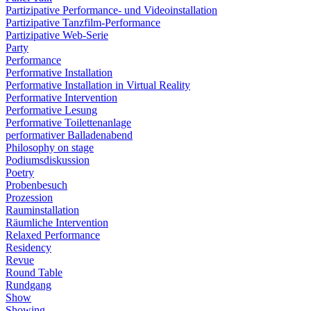
Partizipative Performance- und Videoinstallation
Partizipative Tanzfilm-Performance
Partizipative Web-Serie
Party
Performance
Performative Installation
Performative Installation in Virtual Reality
Performative Intervention
Performative Lesung
Performative Toilettenanlage
performativer Balladenabend
Philosophy on stage
Podiumsdiskussion
Poetry
Probenbesuch
Prozession
Rauminstallation
Räumliche Intervention
Relaxed Performance
Residency
Revue
Round Table
Rundgang
Show
Showing