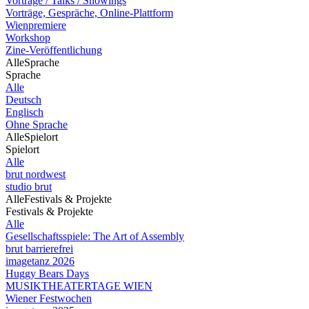
Vorträge / Talks / Showings
Vorträge, Gespräche, Online-Plattform
Wienpremiere
Workshop
Zine-Veröffentlichung
Alle
Sprache
Sprache
Alle
Deutsch
Englisch
Ohne Sprache
Alle
Spielort
Spielort
Alle
brut nordwest
studio brut
Alle
Festivals & Projekte
Festivals & Projekte
Alle
Gesellschaftsspiele: The Art of Assembly
brut barrierefrei
imagetanz 2026
Huggy Bears Days
MUSIKTHEATERTAGE WIEN
Wiener Festwochen