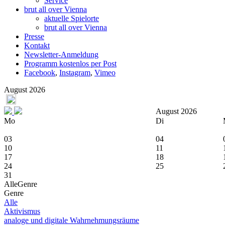
Service
brut all over Vienna
aktuelle Spielorte
brut all over Vienna
Presse
Kontakt
Newsletter-Anmeldung
Programm kostenlos per Post
Facebook
,
Instagram
,
Vimeo
August 2026
August 2026
Mo
Di
03
04
10
11
17
18
24
25
31
Alle
Genre
Genre
Alle
Aktivismus
analoge und digitale Wahrnehmungsräume