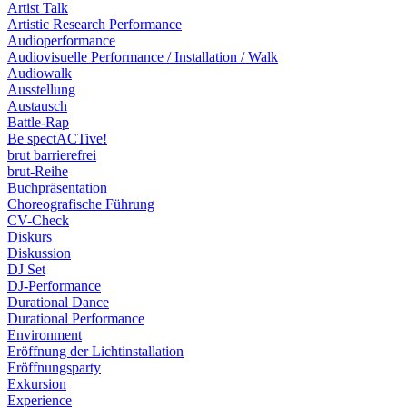
Artist Talk
Artistic Research Performance
Audioperformance
Audiovisuelle Performance / Installation / Walk
Audiowalk
Ausstellung
Austausch
Battle-Rap
Be spectACTive!
brut barrierefrei
brut-Reihe
Buchpräsentation
Choreografische Führung
CV-Check
Diskurs
Diskussion
DJ Set
DJ-Performance
Durational Dance
Durational Performance
Environment
Eröffnung der Lichtinstallation
Eröffnungsparty
Exkursion
Experience