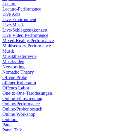
Lecture
Lecture-Performance
Live Acts
Live-Environment
Live-Musik
Live-Schlagzeugkonzert
Live-Video-Performance
Mixed-Reality-Performance
Multisensory Performance
Musik
Musiktheaterrevue
Musikvideo
Networking
Nomadic Theory
Offene Probe
offener Ruheraum
Offenes Labor
One-to-One-Tarotlesungen
Online-Filmscreening
Online-Performance
Online-Probenbesuch
Online-Workshop
Outdoor
Panel
Panel Talk