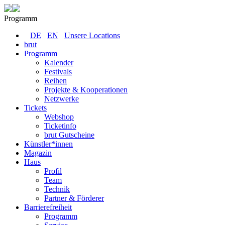
Programm
DE
EN
Unsere Locations
brut
Programm
Kalender
Festivals
Reihen
Projekte & Kooperationen
Netzwerke
Tickets
Webshop
Ticketinfo
brut Gutscheine
Künstler*innen
Magazin
Haus
Profil
Team
Technik
Partner & Förderer
Barrierefreiheit
Programm