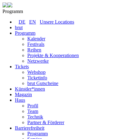
Programm
DE
EN
Unsere Locations
brut
Programm
Kalender
Festivals
Reihen
Projekte & Kooperationen
Netzwerke
Tickets
Webshop
Ticketinfo
brut Gutscheine
Künstler*innen
Magazin
Haus
Profil
Team
Technik
Partner & Förderer
Barrierefreiheit
Programm