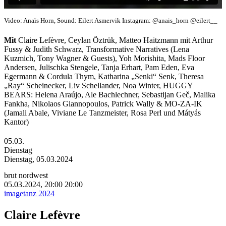
Video: Anaïs Horn, Sound: Eilert Asmervik Instagram: @anais_horn @eilert__
Mit
Claire Lefèvre, Ceylan Öztrük, Matteo Haitzmann mit Arthur
Fussy & Judith Schwarz, Transformative Narratives (Lena
Kuzmich, Tony Wagner & Guests), Yoh Morishita, Mads Floor
Andersen, Julischka Stengele, Tanja Erhart, Pam Eden, Eva
Egermann & Cordula Thym, Katharina „Senki“ Senk, Theresa
„Ray“ Scheinecker, Liv Schellander, Noa Winter, HUGGY
BEARS: Helena Araújo, Ale Bachlechner, Sebastijan Geč, Malika
Fankha, Nikolaos Giannopoulos, Patrick Wally
& MO-ZA-IK
(Jamali Abale, Viviane Le Tanzmeister, Rosa Perl und Mátyás
Kantor)
05.03.
Dienstag
Dienstag, 05.03.2024
brut nordwest
05.03.2024, 20:00
20:00
imagetanz 2024
Claire Lefèvre