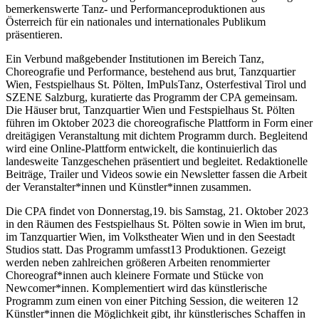
bemerkenswerte Tanz- und Performanceproduktionen aus
Österreich für ein nationales und internationales Publikum
präsentieren.
Ein Verbund maßgebender Institutionen im Bereich Tanz,
Choreografie und Performance, bestehend aus brut, Tanzquartier
Wien, Festspielhaus St. Pölten, ImPulsTanz, Osterfestival Tirol und
SZENE Salzburg, kuratierte das Programm der CPA gemeinsam.
Die Häuser brut, Tanzquartier Wien und Festspielhaus St. Pölten
führen im Oktober 2023 die choreografische Plattform in Form einer
dreitägigen Veranstaltung mit dichtem Programm durch. Begleitend
wird eine Online-Plattform entwickelt, die kontinuierlich das
landesweite Tanzgeschehen präsentiert und begleitet. Redaktionelle
Beiträge, Trailer und Videos sowie ein Newsletter fassen die Arbeit
der Veranstalter*innen und Künstler*innen zusammen.
Die CPA findet von Donnerstag,19. bis Samstag, 21. Oktober 2023
in den Räumen des Festspielhaus St. Pölten sowie in Wien im brut,
im Tanzquartier Wien, im Volkstheater Wien und in den Seestadt
Studios statt. Das Programm umfasst13 Produktionen. Gezeigt
werden neben zahlreichen größeren Arbeiten renommierter
Choreograf*innen auch kleinere Formate und Stücke von
Newcomer*innen. Komplementiert wird das künstlerische
Programm zum einen von einer Pitching Session, die weiteren 12
Künstler*innen die Möglichkeit gibt, ihr künstlerisches Schaffen in