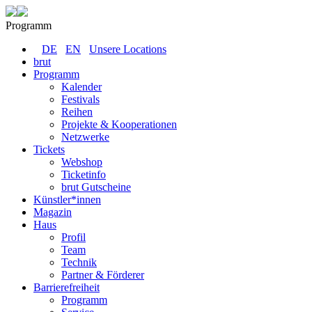
Programm
DE
EN
Unsere Locations
brut
Programm
Kalender
Festivals
Reihen
Projekte & Kooperationen
Netzwerke
Tickets
Webshop
Ticketinfo
brut Gutscheine
Künstler*innen
Magazin
Haus
Profil
Team
Technik
Partner & Förderer
Barrierefreiheit
Programm