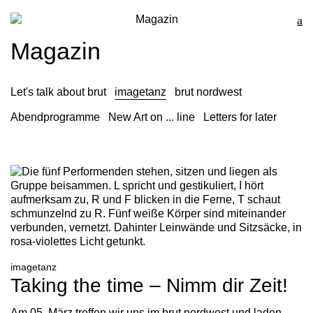
Magazin
Magazin
Let's talk about brut
imagetanz
brut nordwest
Abendprogramme
New Art on ... line
Letters for later
imagetanz
Taking the time – Nimm dir Zeit!
Am 05. März treffen wir uns im brut nordwest und laden