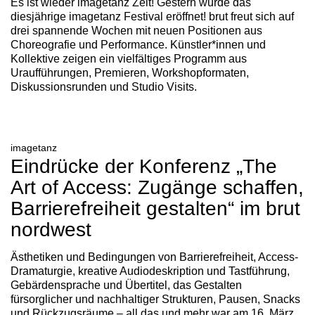
Es ist wieder imagetanz Zeit! Gestern wurde das
diesjährige imagetanz Festival eröffnet! brut freut sich auf
drei spannende Wochen mit neuen Positionen aus
Choreografie und Performance. Künstler*innen und
Kollektive zeigen ein vielfältiges Programm aus
Uraufführungen, Premieren, Workshopformaten,
Diskussionsrunden und Studio Visits.
imagetanz
Eindrücke der Konferenz „The
Art of Access: Zugänge schaffen,
Barrierefreiheit gestalten“ im brut
nordwest
Ästhetiken und Bedingungen von Barrierefreiheit, Access-
Dramaturgie, kreative Audiodeskription und Tastführung,
Gebärdensprache und Übertitel, das Gestalten
fürsorglicher und nachhaltiger Strukturen, Pausen, Snacks
und Rückzugsräume – all das und mehr war am 16. März