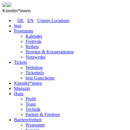
Künstler*innen
DE
EN
Unsere Locations
brut
Programm
Kalender
Festivals
Reihen
Projekte & Kooperationen
Netzwerke
Tickets
Webshop
Ticketinfo
brut Gutscheine
Künstler*innen
Magazin
Haus
Profil
Team
Technik
Partner & Förderer
Barrierefreiheit
Programm