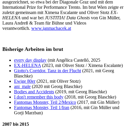
ausgezeichnet, so etwa bei der Diagonale Graz und mit dem
International Prize for Performance Trento. Im brut Wien zeigte er
zuletzt gemeinsam mit Ximena Escalante und Oliver Stotz
EX-
HELENA
und war bei
JUSTITIA! Data Ghosts
von Gin Müller,
Laura Andreß & Team für Bühne und Videos
verantwortlich.
www.
janmachacek.at
Bisherige Arbeiten im brut
every day display
(mit Angélica Castelló, 2025
EX-HELENA
(2023, mit Oliver Stotz / Ximena Escalante)
Giotto's Corridor. Tanz in der Flucht
(2021, mit Georg
Blaschke)
Ewige 80er
(2021, mit Oliver Stotz)
ani_male
(2020 mit Georg Blaschke)
Bodies and Accidents
(2019, mit Georg Blaschke)
I don't remember this body
(2018, mit Georg Blaschke)
Fantomas Monster, Teil 2/Mexico
(2017, mit Gin Müller)
Fantomas Monster, Teil 1/Iran
(2016, mit Gin Müller und
Gorji Marzban)
2007 bis 2015