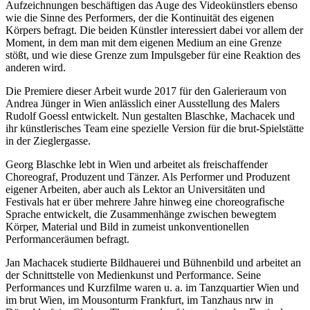
Aufzeichnungen beschäftigen das Auge des Videokünstlers ebenso
wie die Sinne des Performers, der die Kontinuität des eigenen
Körpers befragt. Die beiden Künstler interessiert dabei vor allem der
Moment, in dem man mit dem eigenen Medium an eine Grenze
stößt, und wie diese Grenze zum Impulsgeber für eine Reaktion des
anderen wird.
Die Premiere dieser Arbeit wurde 2017 für den Galerieraum von
Andrea Jünger in Wien anlässlich einer Ausstellung des Malers
Rudolf Goessl entwickelt. Nun gestalten Blaschke, Machacek und
ihr künstlerisches Team eine spezielle Version für die brut-Spielstätte
in der Zieglergasse.
Georg Blaschke lebt in Wien und arbeitet als freischaffender
Choreograf, Produzent und Tänzer. Als Performer und Produzent
eigener Arbeiten, aber auch als Lektor an Universitäten und
Festivals hat er über mehrere Jahre hinweg eine choreografische
Sprache entwickelt, die Zusammenhänge zwischen bewegtem
Körper, Material und Bild in zumeist unkonventionellen
Performanceräumen befragt.
Jan Machacek studierte Bildhauerei und Bühnenbild und arbeitet an
der Schnittstelle von Medienkunst und Performance. Seine
Performances und Kurzfilme waren u. a. im Tanzquartier Wien und
im brut Wien, im Mousonturm Frankfurt, im Tanzhaus nrw in