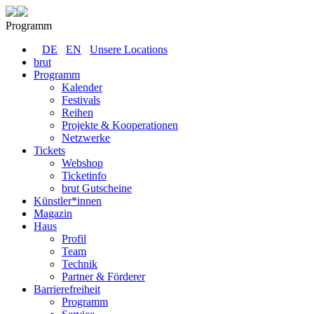
Programm
DE
EN
Unsere Locations
brut
Programm
Kalender
Festivals
Reihen
Projekte & Kooperationen
Netzwerke
Tickets
Webshop
Ticketinfo
brut Gutscheine
Künstler*innen
Magazin
Haus
Profil
Team
Technik
Partner & Förderer
Barrierefreiheit
Programm