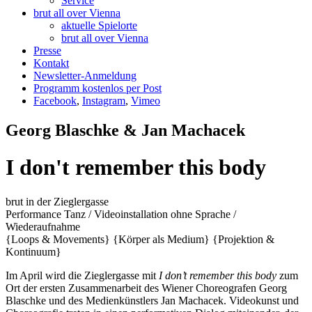
Service
brut all over Vienna
aktuelle Spielorte
brut all over Vienna
Presse
Kontakt
Newsletter-Anmeldung
Programm kostenlos per Post
Facebook
,
Instagram
,
Vimeo
Georg Blaschke & Jan Machacek
I don't remember this body
brut in der Zieglergasse
Performance
Tanz / Videoinstallation
ohne Sprache /
Wiederaufnahme
{Loops & Movements}
{Körper als Medium}
{Projektion &
Kontinuum}
Im April wird die Zieglergasse mit
I don’t remember this body
zum
Ort der ersten Zusammenarbeit des Wiener Choreografen Georg
Blaschke und des Medienkünstlers Jan Machacek. Videokunst und