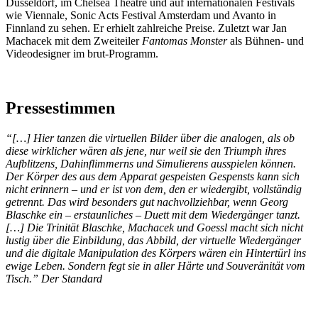
Düsseldorf, im Chelsea Theatre und auf internationalen Festivals
wie Viennale, Sonic Acts Festival Amsterdam und Avanto in
Finnland zu sehen. Er erhielt zahlreiche Preise. Zuletzt war Jan
Machacek mit dem Zweiteiler
Fantomas Monster
als Bühnen- und
Videodesigner im brut-Programm.
Pressestimmen
“[…] Hier tanzen die virtuellen Bilder über die analogen, als ob
diese wirklicher wären als jene, nur weil sie den Triumph ihres
Aufblitzens, Dahinflimmerns und Simulierens ausspielen können.
Der Körper des aus dem Apparat gespeisten Gespensts kann sich
nicht erinnern – und er ist von dem, den er wiedergibt, vollständig
getrennt. Das wird besonders gut nachvollziehbar, wenn Georg
Blaschke ein – erstaunliches – Duett mit dem Wiedergänger tanzt.
[…] Die Trinität Blaschke, Machacek und Goessl macht sich nicht
lustig über die Einbildung, das Abbild, der virtuelle Wiedergänger
und die digitale Manipulation des Körpers wären ein Hintertürl ins
ewige Leben. Sondern fegt sie in aller Härte und Souveränität vom
Tisch.” Der Standard