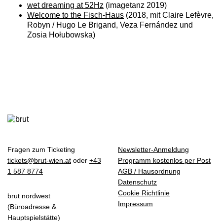
wet dreaming at 52Hz
(imagetanz 2019)
Welcome to the Fisch-Haus
(2018, mit Claire Lefèvre,
Robyn / Hugo Le Brigand, Veza Fernández und
Zosia Hołubowska)
Fragen zum Ticketing
Newsletter-Anmeldung
tickets@brut-wien.at
oder
+43
Programm kostenlos per Post
1 587 8774
AGB / Hausordnung
Datenschutz
Cookie Richtlinie
brut nordwest
Impressum
(Büroadresse &
Hauptspielstätte)