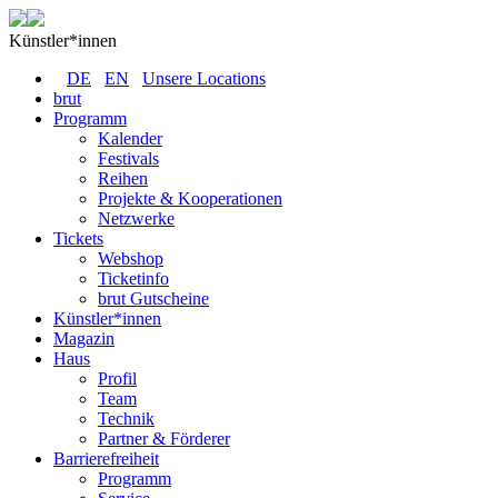
Künstler*innen
DE
EN
Unsere Locations
brut
Programm
Kalender
Festivals
Reihen
Projekte & Kooperationen
Netzwerke
Tickets
Webshop
Ticketinfo
brut Gutscheine
Künstler*innen
Magazin
Haus
Profil
Team
Technik
Partner & Förderer
Barrierefreiheit
Programm