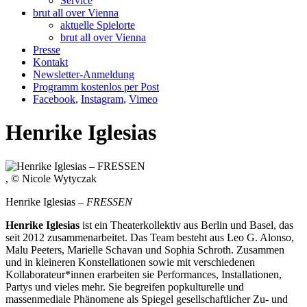
Service
brut all over Vienna
aktuelle Spielorte
brut all over Vienna
Presse
Kontakt
Newsletter-Anmeldung
Programm kostenlos per Post
Facebook
,
Instagram
,
Vimeo
Henrike Iglesias
, © Nicole Wytyczak
Henrike Iglesias –
FRESSEN
Henrike Iglesias
ist ein Theaterkollektiv aus Berlin und Basel, das
seit 2012 zusammenarbeitet. Das Team besteht aus Leo G. Alonso,
Malu Peeters, Marielle Schavan und Sophia Schroth. Zusammen
und in kleineren Konstellationen sowie mit verschiedenen
Kollaborateur*innen erarbeiten sie Performances, Installationen,
Partys und vieles mehr. Sie begreifen popkulturelle und
massenmediale Phänomene als Spiegel gesellschaftlicher Zu- und