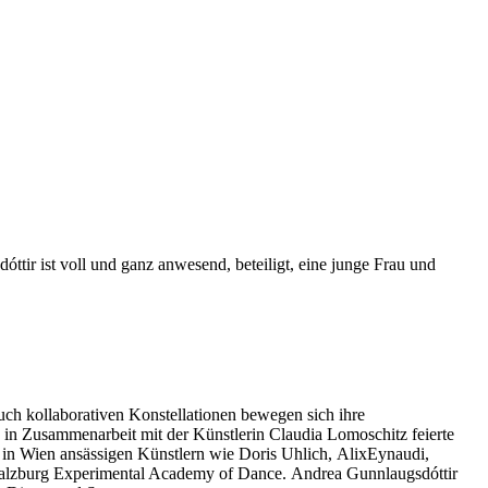
ttir ist voll und ganz anwesend, beteiligt, eine junge Frau und
auch kollaborativen Konstellationen bewegen sich ihre
S
in Zusammenarbeit mit der Künstlerin Claudia Lomoschitz feierte
n in Wien ansässigen Künstlern wie Doris Uhlich, AlixEynaudi,
 Salzburg Experimental Academy of Dance. Andrea Gunnlaugsdóttir