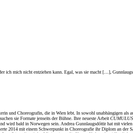
r ich mich nicht entziehen kann. Egal, was sie macht […], Gunnlaugsdó
zerin und Choreografin, die in Wien lebt. In sowohl unabhängigen als 
chen sie Formate jenseits der Bühne. Ihre neueste Arbeit
CUMULU
 und wird bald in Norwegen sein. Andrea Gunnlaugsdóttir hat mit viele
ierte 2014 mit einem Schwerpunkt in Choreografie ihr Diplom an der