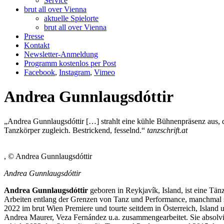
Service
brut all over Vienna
aktuelle Spielorte
brut all over Vienna
Presse
Kontakt
Newsletter-Anmeldung
Programm kostenlos per Post
Facebook
,
Instagram
,
Vimeo
Andrea Gunnlaugsdóttir
„Andrea Gunnlaugsdóttir […] strahlt eine kühle Bühnenpräsenz aus, de
Tanzkörper zugleich. Bestrickend, fesselnd.“
tanzschrift.at
, © Andrea Gunnlaugsdóttir
Andrea Gunnlaugsdóttir
Andrea Gunnlaugsdóttir
geboren in Reykjavík, Island, ist eine Tän
Arbeiten entlang der Grenzen von Tanz und Performance, manchmal su
2022 im brut Wien Premiere und tourte seitdem in Österreich, Island
Andrea Maurer, Veza Fernández u.a. zusammengearbeitet. Sie absolv