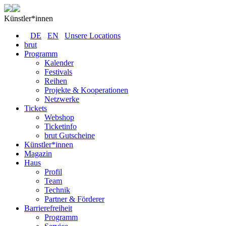
Künstler*innen
DE
EN
Unsere Locations
brut
Programm
Kalender
Festivals
Reihen
Projekte & Kooperationen
Netzwerke
Tickets
Webshop
Ticketinfo
brut Gutscheine
Künstler*innen
Magazin
Haus
Profil
Team
Technik
Partner & Förderer
Barrierefreiheit
Programm