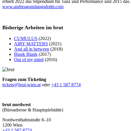
erhielt 2022 das Stipendium für Tanz und Performance und 2015 das „
www.andreagunnlaugsdottir.com
Bisherige Arbeiten im brut
CUMULUS
(2022)
AIRY MATTERS
(2021)
And all in between
(2018)
Blank Blank
(2017)
Out of my mind
(2016)
Fragen zum Ticketing
tickets@brut-wien.at
oder
+43 1 587 8774
brut nordwest
(Büroadresse & Hauptspielstätte)
Nordwestbahnstraße 8–10
1200 Wien
+43 1 587 8774