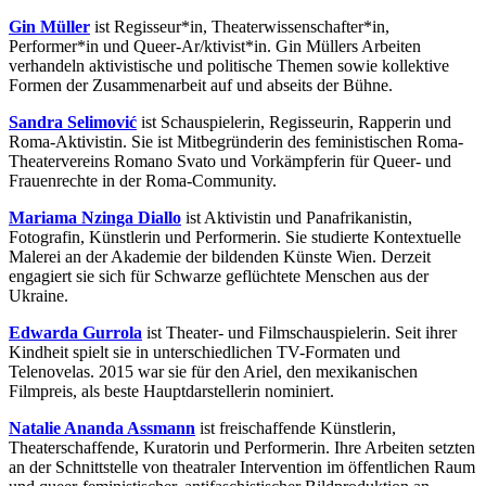
Gin Müller
ist Regisseur*in, Theaterwissenschafter*in,
Performer*in und Queer-Ar/ktivist*in. Gin Müllers Arbeiten
verhandeln aktivistische und politische Themen sowie kollektive
Formen der Zusammenarbeit auf und abseits der Bühne.
Sandra Selimovi
ć
ist Schauspielerin, Regisseurin, Rapperin und
Roma-Aktivistin. Sie ist Mitbegründerin des feministischen Roma-
Theatervereins Romano Svato und Vorkämpferin für Queer- und
Frauenrechte in der Roma-Community.
Mariama Nzinga Diallo
ist Aktivistin und Panafrikanistin,
Fotografin, Künstlerin und Performerin. Sie studierte Kontextuelle
Malerei an der Akademie der bildenden Künste Wien. Derzeit
engagiert sie sich für Schwarze geflüchtete Menschen aus der
Ukraine.
Edwarda Gurrola
ist Theater- und Filmschauspielerin. Seit ihrer
Kindheit spielt sie in unterschiedlichen TV-Formaten und
Telenovelas. 2015 war sie für den Ariel, den mexikanischen
Filmpreis, als beste Hauptdarstellerin nominiert.
Natalie Ananda Assmann
ist freischaffende Künstlerin,
Theaterschaffende, Kuratorin und Performerin. Ihre Arbeiten setzten
an der Schnittstelle von theatraler Intervention im öffentlichen Raum