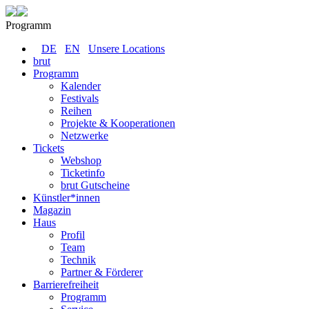
Programm
DE
EN
Unsere Locations
brut
Programm
Kalender
Festivals
Reihen
Projekte & Kooperationen
Netzwerke
Tickets
Webshop
Ticketinfo
brut Gutscheine
Künstler*innen
Magazin
Haus
Profil
Team
Technik
Partner & Förderer
Barrierefreiheit
Programm