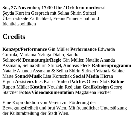
So., 27. November, 17:30 Uhr / Ort: brut nordwest
Şeyda Kurt im Gespräch mit Selina Shirin Stritzel
Über radikale Zärtlichkeit, Freund*innenschaft und
Identitätspolitiken
Credits
Konzept/Performance
Gin Müller
Performance
Edwarda
Gurrola, Mariama Nzinga Diallo, Sandra
Selimović
Dramaturgie/Regie
Gin Müller, Natalie Ananda
Assmann, Selina Shirin Stritzel, Andreas Fleck
Rahmenprogramm
Natalie Ananda Assmann & Selina Shirin Stritzel
Visuals
Sabine
Marte
Sound/Musik
Lisa Kortschak
Social Media
Hicran
Ergen
Assistenz
Ines Kaiser
Video Patches
Oliver Stotz
Bühne
Rupert Müller
Kostüm
Noushin Redjaian
Grafikdesign
Georg
Starzner
Fotos/Videodokumentation
Magdalena Fischer
Eine Koproduktion von Verein zur Förderung der
Bewegungsfreiheit und brut Wien. Mit freundlicher Unterstützung
der Kulturabteilung der Stadt Wien.