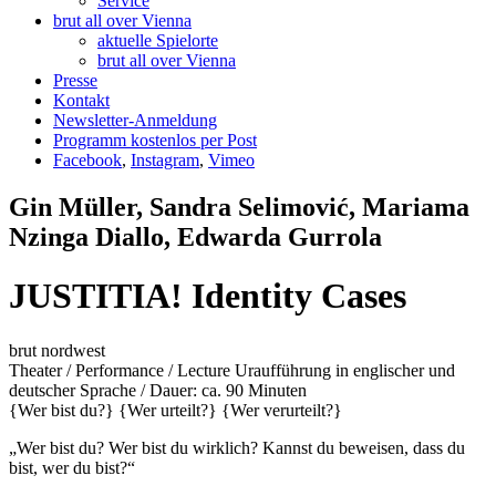
Service
brut all over Vienna
aktuelle Spielorte
brut all over Vienna
Presse
Kontakt
Newsletter-Anmeldung
Programm kostenlos per Post
Facebook
,
Instagram
,
Vimeo
Gin Müller, Sandra Selimović, Mariama
Nzinga Diallo, Edwarda Gurrola
JUSTITIA! Identity Cases
brut nordwest
Theater / Performance / Lecture
Uraufführung
in englischer und
deutscher Sprache / Dauer: ca. 90 Minuten
{Wer bist du?}
{Wer urteilt?}
{Wer verurteilt?}
„Wer bist du? Wer bist du wirklich? Kannst du beweisen, dass du
bist, wer du bist?“