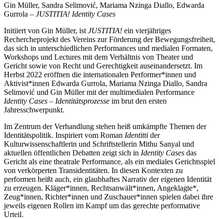
Gin Müller, Sandra Selimović, Mariama Nzinga Diallo, Edwarda
Gurrola –
JUSTITIA! Identity Cases
Initiiert von Gin Müller, ist
JUSTITIA!
ein vierjähriges
Rechercheprojekt des Vereins zur Förderung der Bewegungsfreiheit,
das sich in unterschiedlichen Performances und medialen Formaten,
Workshops und Lectures mit dem Verhältnis von Theater und
Gericht sowie von Recht und Gerechtigkeit auseinandersetzt. Im
Herbst 2022 eröffnen die internationalen Performer*innen und
Aktivist*innen Edwarda Gurrola, Mariama Nzinga Diallo, Sandra
Selimović und Gin Müller mit der multimedialen Performance
Identity Cases – Identitätsprozesse
im brut den ersten
Jahresschwerpunkt.
Im Zentrum der Verhandlung stehen heiß umkämpfte Themen der
Identitätspolitik. Inspiriert vom Roman
Identitti
der
Kulturwissenschaftlerin und Schriftstellerin Mithu Sanyal und
aktuellen öffentlichen Debatten zeigt sich in
Identity Cases
das
Gericht als eine theatrale Performance, als ein mediales Gerichtsspiel
von verkörperten Transidentitäten. In diesen Kontexten zu
performen heißt auch, ein glaubhaftes Narrativ der eigenen Identität
zu erzeugen. Kläger*innen, Rechtsanwält*innen, Angeklagte*,
Zeug*innen, Richter*innen und Zuschauer*innen spielen dabei ihre
jeweils eigenen Rollen im Kampf um das gerechte performative
Urteil.