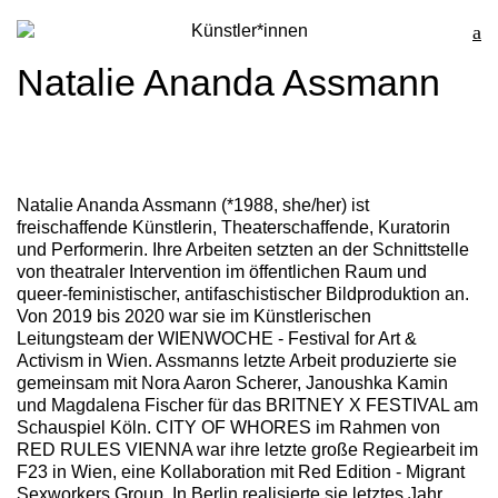
Künstler*innen
Natalie Ananda Assmann
Natalie Ananda Assmann
(*1988, she/her) ist
freischaffende Künstlerin, Theaterschaffende, Kuratorin
und Performerin. Ihre Arbeiten setzten an der Schnittstelle
von theatraler Intervention im öffentlichen Raum und
queer-feministischer, antifaschistischer Bildproduktion an.
Von 2019 bis 2020 war sie im Künstlerischen
Leitungsteam der WIENWOCHE - Festival for Art &
Activism in Wien. Assmanns letzte Arbeit produzierte sie
gemeinsam mit Nora Aaron Scherer, Janoushka Kamin
und Magdalena Fischer für das BRITNEY X FESTIVAL am
Schauspiel Köln.
CITY OF WHORES
im Rahmen von
RED RULES VIENNA
war ihre letzte große Regiearbeit im
F23 in Wien, eine Kollaboration mit Red Edition - Migrant
Sexworkers Group. In Berlin realisierte sie letztes Jahr