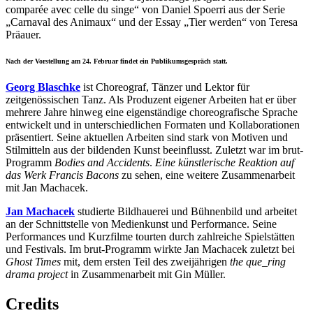
comparée avec celle du singe“ von Daniel Spoerri aus der Serie
„Carnaval des Animaux“ und der Essay „Tier werden“ von Teresa
Präauer.
Nach der Vorstellung am 24. Februar findet ein Publikumsgespräch statt.
Georg Blaschke
ist Choreograf, Tänzer und Lektor für
zeitgenössischen Tanz. Als Produzent eigener Arbeiten hat er über
mehrere Jahre hinweg eine eigenständige choreografische Sprache
entwickelt und in unterschiedlichen Formaten und Kollaborationen
präsentiert. Seine aktuellen Arbeiten sind stark von Motiven und
Stilmitteln aus der bildenden Kunst beeinflusst. Zuletzt war im brut-
Programm
Bodies and Accidents
.
Eine künstlerische Reaktion auf
das Werk Francis Bacons
zu sehen, eine weitere Zusammenarbeit
mit Jan Machacek.
Jan Machacek
studierte Bildhauerei und Bühnenbild und arbeitet
an der Schnittstelle von Medienkunst und Performance. Seine
Performances und Kurzfilme tourten durch zahlreiche Spielstätten
und Festivals. Im brut-Programm wirkte Jan Machacek zuletzt bei
Ghost Times
mit, dem ersten Teil des zweijährigen
the que_ring
drama project
in Zusammenarbeit mit Gin Müller.
Credits