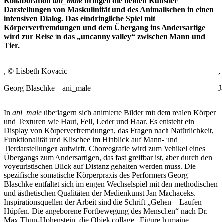
Kollaboration
ani_male
bringen die beiden Künstler
Darstellungen von Maskulinität und des Animalischen in einen
intensiven Dialog. Das eindringliche Spiel mit
Körperverfremdungen und dem Übergang ins Andersartige
wird zur Reise in das „uncanny valley“ zwischen Mann und
Tier.
, © Lisbeth Kovacic
,
Georg Blaschke – ani_male
J
In
ani_male
überlagern sich animierte Bilder mit dem realen Körper
und Texturen wie Haut, Fell, Leder und Haar. Es entsteht ein
Display von Körperverfremdungen, das Fragen nach Natürlichkeit,
Funktionalität und Klischee im Hinblick auf Mann- und
Tierdarstellungen aufwirft. Choreografie wird zum Vehikel eines
Übergangs zum Andersartigen, das fast greifbar ist, aber durch den
voyeuristischen Blick auf Distanz gehalten werden muss. Die
spezifische somatische Körperpraxis des Performers Georg
Blaschke entfaltet sich im engen Wechselspiel mit den methodischen
und ästhetischen Qualitäten der Medienkunst Jan Machaceks.
Inspirationsquellen der Arbeit sind die Schrift „Gehen – Laufen –
Hüpfen. Die angeborene Fortbewegung des Menschen“ nach Dr.
Max Thun-Hohenstein, die Objektcollage „Figure humaine