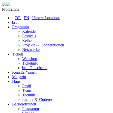
Programm
DE
EN
Unsere Locations
brut
Programm
Kalender
Festivals
Reihen
Projekte & Kooperationen
Netzwerke
Tickets
Webshop
Ticketinfo
brut Gutscheine
Künstler*innen
Magazin
Haus
Profil
Team
Technik
Partner & Förderer
Barrierefreiheit
Programm