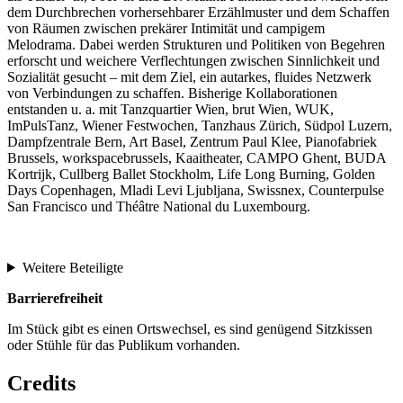
dem Durchbrechen vorhersehbarer Erzählmuster und dem Schaffen
von Räumen zwischen prekärer Intimität und campigem
Melodrama. Dabei werden Strukturen und Politiken von Begehren
erforscht und weichere Verflechtungen zwischen Sinnlichkeit und
Sozialität gesucht – mit dem Ziel, ein autarkes, fluides Netzwerk
von Verbindungen zu schaffen. Bisherige Kollaborationen
entstanden u. a. mit Tanzquartier Wien, brut Wien, WUK,
ImPulsTanz, Wiener Festwochen, Tanzhaus Zürich, Südpol Luzern,
Dampfzentrale Bern, Art Basel, Zentrum Paul Klee, Pianofabriek
Brussels, workspacebrussels, Kaaitheater, CAMPO Ghent, BUDA
Kortrijk, Cullberg Ballet Stockholm, Life Long Burning, Golden
Days Copenhagen, Mladi Levi Ljubljana, Swissnex, Counterpulse
San Francisco und Théâtre National du Luxembourg.
Weitere Beteiligte
Barrierefreiheit
Im Stück gibt es einen Ortswechsel, es sind genügend Sitzkissen
oder Stühle für das Publikum vorhanden.
Credits