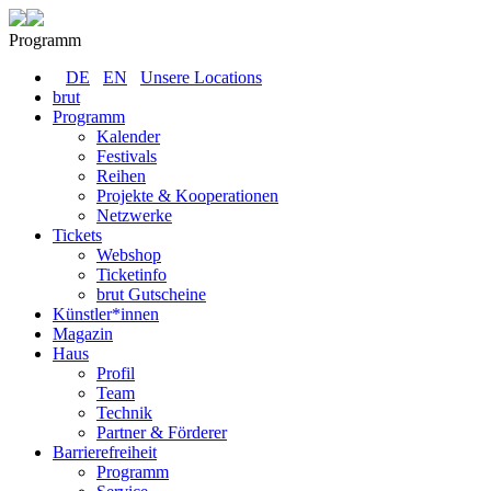
Programm
DE
EN
Unsere Locations
brut
Programm
Kalender
Festivals
Reihen
Projekte & Kooperationen
Netzwerke
Tickets
Webshop
Ticketinfo
brut Gutscheine
Künstler*innen
Magazin
Haus
Profil
Team
Technik
Partner & Förderer
Barrierefreiheit
Programm