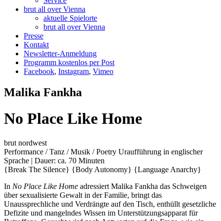
Service
brut all over Vienna
aktuelle Spielorte
brut all over Vienna
Presse
Kontakt
Newsletter-Anmeldung
Programm kostenlos per Post
Facebook
,
Instagram
,
Vimeo
Malika Fankha
No Place Like Home
brut nordwest
Performance / Tanz / Musik / Poetry
Uraufführung
in englischer
Sprache | Dauer: ca. 70 Minuten
{Break The Silence}
{Body Autonomy}
{Language Anarchy}
In
No Place Like Home
adressiert Malika Fankha das Schweigen
über sexualisierte Gewalt in der Familie, bringt das
Unaussprechliche und Verdrängte auf den Tisch, enthüllt gesetzliche
Defizite und mangelndes Wissen im Unterstützungsapparat für