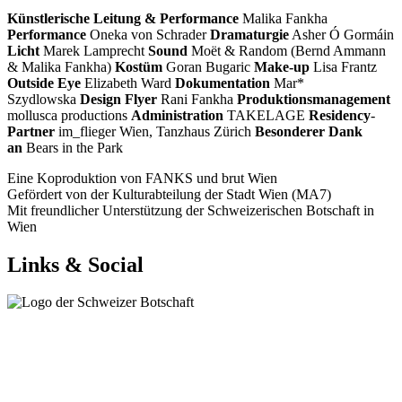
Künstlerische Leitung & Performance
Malika Fankha
Performance
Oneka von Schrader
Dramaturgie
Asher Ó Gormáin
Licht
Marek Lamprecht
Sound
Moët & Random (Bernd Ammann
& Malika Fankha)
Kostüm
Goran Bugaric
Make-up
Lisa Frantz
Outside Eye
Elizabeth Ward
Dokumentation
Mar*
Szydlowska
Design Flyer
Rani Fankha
Produktionsmanagement
mollusca productions
Administration
TAKELAGE
Residency
-
Partner
im_flieger Wien, Tanzhaus Zürich
Besonderer Dank
an
Bears in the Park
Eine Koproduktion von FANKS und brut Wien
Gefördert von der Kulturabteilung der Stadt Wien (MA7)
Mit freundlicher Unterstützung der Schweizerischen Botschaft in
Wien
Links & Social