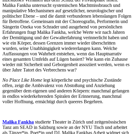
Malika Fankha untersucht systemischen Machtmissbrauch und
manipulative Mechanismen auf gesetzlicher, neurologischer und
politischer Ebene – und die damit verbundenen lebenslangen Folgen
für Betroffene. Gemeinsam mit der Choreografin, Performerin und
Sängerin Oneka von Schrader und ausgehend von persönlichen
Erfahrungen fragt Malika Fankha, welche Werte wir nach Jahren
der Demütigung und der Gewalterfahrung verinnerlicht haben und
wie ein Körper, dessen Grenzen immer wieder überschritten
wurden, seine Unabhängigkeit wiedererlangen kann. Welche
Auffassungen von Wahrheit entstehen, wenn das Hauptnarrativ
eines gesamten Umfelds auf Lügen basiert? Wie kann ein Zuhause
wieder mit Sicherheit und Geborgenheit assoziiert werden, wenn es
über Jahre Tatort des Verbrechens war?
No Place Like Home
legt körperliche und psychische Zustände
offen, zeigt die Ambivalenz von Abstoßung und Anziehung
gegenüber dem eigenen und anderen Körpern: manchmal gefangen
in endlos wiederkehrenden Spiralen der Erinnerung, manchmal
voller Hoffnung, ermächtigt durch queeres Begehren.
Malika Fankha
studierte Theater in Zürich und zeitgenössischen
Tanz am SEAD in Salzburg sowie an der NYU Tisch und arbeitet
als Tänzer*in, Poet*in und DJ. Malika Fankhas Arbeit widmet sich