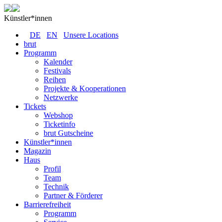
Künstler*innen
DE
EN
Unsere Locations
brut
Programm
Kalender
Festivals
Reihen
Projekte & Kooperationen
Netzwerke
Tickets
Webshop
Ticketinfo
brut Gutscheine
Künstler*innen
Magazin
Haus
Profil
Team
Technik
Partner & Förderer
Barrierefreiheit
Programm