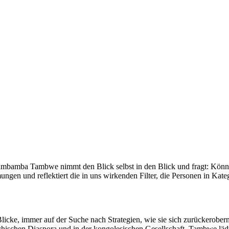
mbamba Tambwe nimmt den Blick selbst in den Blick und fragt: Könne
ngen und reflektiert die in uns wirkenden Filter, die Personen in Kateg
cke, immer auf der Suche nach Strategien, wie sie sich zurückerobern,
chischen Diaspora und in der kongolesischen Gesellschaft. Tambwe lädt