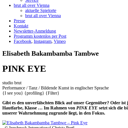
Service
brut all over Vienna
aktuelle Spielorte
brut all over Vienna
Presse
Kontakt
Newsletter-Anmeldung
Programm kostenlos per Post
Facebook
,
Instagram
,
Vimeo
Elisabeth Bakambamba Tambwe
PINK EYE
studio brut
Performance / Tanz / Bildende Kunst
in englischer Sprache
{I see you}
{profiling}
{Filter}
Gibt es den unverfälschten Blick auf unser Gegenüber? Oder ist j
Hautfarbe, Klasse … Im Rahmen von
PINK EYE
setzt sich die
unserer Wahrnehmung zugrunde liegt, in den Fokus.
, © Innsbruck International Christa Pertl