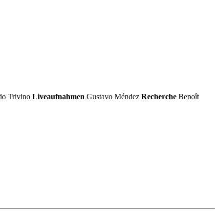
o Trivino
Liveaufnahmen
Gustavo Méndez
Recherche
Benoît