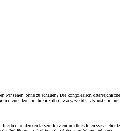
n wir sehen, ohne zu schauen? Die kongolesisch-österreichische
orien einteilen – in ihrem Fall schwarz, weiblich, Künstlerin und
 brechen, umlenken lassen. Im Zentrum ihres Interesses steht die
 das Publikum ein, ihr hinter den Spiegel zu folgen und einen