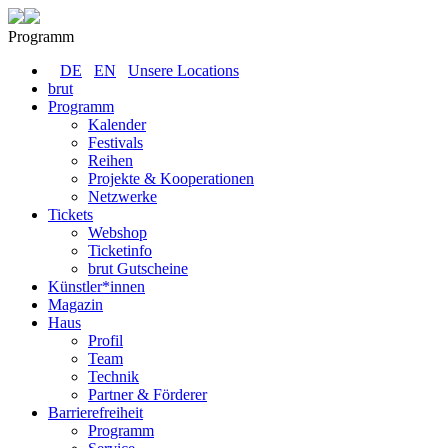
Programm
DE
EN
Unsere Locations
brut
Programm
Kalender
Festivals
Reihen
Projekte & Kooperationen
Netzwerke
Tickets
Webshop
Ticketinfo
brut Gutscheine
Künstler*innen
Magazin
Haus
Profil
Team
Technik
Partner & Förderer
Barrierefreiheit
Programm