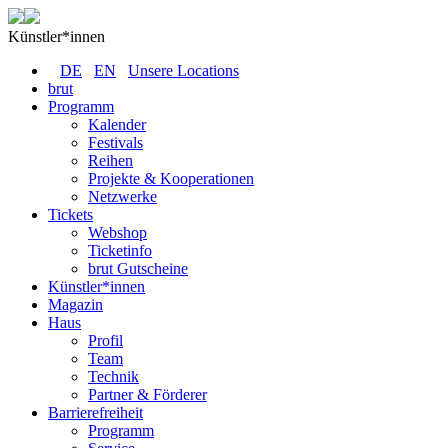
Künstler*innen
DE
EN
Unsere Locations
brut
Programm
Kalender
Festivals
Reihen
Projekte & Kooperationen
Netzwerke
Tickets
Webshop
Ticketinfo
brut Gutscheine
Künstler*innen
Magazin
Haus
Profil
Team
Technik
Partner & Förderer
Barrierefreiheit
Programm