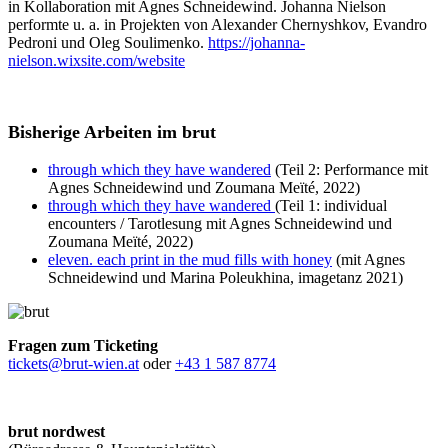
in Kollaboration mit Agnes Schneidewind. Johanna Nielson
performte u. a. in Projekten von Alexander Chernyshkov, Evandro
Pedroni und Oleg Soulimenko.
https://johanna-
nielson.wixsite.com/website
Bisherige Arbeiten im brut
through which they have wandered
(Teil 2: Performance mit
Agnes Schneidewind und Zoumana Meїté, 2022)
through which they have wandered
(Teil 1: individual
encounters / Tarotlesung mit Agnes Schneidewind und
Zoumana Meїté, 2022)
eleven. each print in the mud fills with honey
(mit Agnes
Schneidewind und Marina Poleukhina, imagetanz 2021)
Fragen zum Ticketing
tickets@brut-wien.at
oder
+43 1 587 8774
brut nordwest