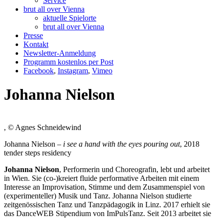
Service
brut all over Vienna
aktuelle Spielorte
brut all over Vienna
Presse
Kontakt
Newsletter-Anmeldung
Programm kostenlos per Post
Facebook
,
Instagram
,
Vimeo
Johanna Nielson
, © Agnes Schneidewind
Johanna Nielson
–
i see a hand with the eyes pouring out
, 2018
tender steps residency
Johanna Nielson
, Performerin und Choreografin, lebt und arbeitet
in Wien. Sie (co-)kreiert fluide performative Arbeiten mit einem
Interesse an Improvisation, Stimme und dem Zusammenspiel von
(experimenteller) Musik und Tanz. Johanna Nielson studierte
zeitgenössischen Tanz und Tanzpädagogik in Linz. 2017 erhielt sie
das DanceWEB Stipendium von ImPulsTanz. Seit 2013 arbeitet sie