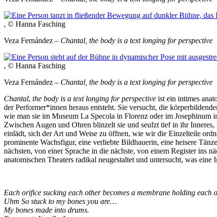
, © Hanna Fasching
Veza Fernández –
Chantal, the body is a text longing for perspective
, © Hanna Fasching
Veza Fernández –
Chantal, the body is a text longing for perspective
Chantal
,
the body is a text longing for perspective
ist ein intimes ana
der Performer*innen heraus entsteht. Sie versucht, die körperbilden
wie man sie im Museum La Specola in Florenz oder im Josephinum in 
Zwischen Augen und Ohren blinzelt sie und seufzt tief in ihr Innere
einlädt, sich der Art und Weise zu öffnen, wie wir die Einzelteile ord
prominente Wachsfigur, eine verliebte Bildhauerin, eine heisere Tänz
nächsten, von einer Sprache in die nächste, von einem Register ins nä
anatomischen Theaters radikal neugestaltet und untersucht, was eine 
Each orifice sucking each other becomes a membrane holding each o
Uhm So stuck to my bones you are…
My bones made into drums.