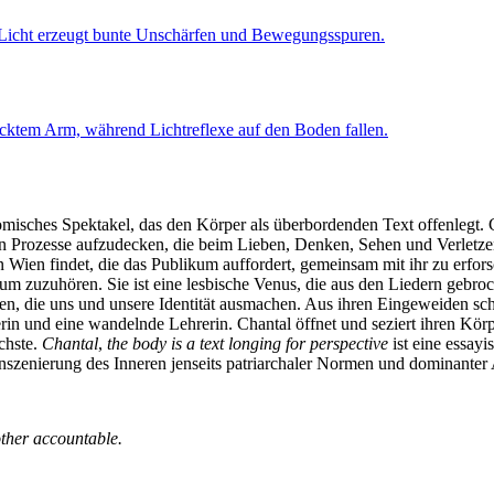
tomisches Spektakel, das den Körper als überbordenden Text offenlegt. C
den Prozesse aufzudecken, die beim Lieben, Denken, Sehen und Verletze
Wien findet, die das Publikum auffordert, gemeinsam mit ihr zu erfors
s, um zuzuhören. Sie ist eine lesbische Venus, die aus den Liedern ge
nen, die uns und unsere Identität ausmachen. Aus ihren Eingeweiden schlü
erin und eine wandelnde Lehrerin. Chantal öffnet und seziert ihren Kör
chste.
Chantal
,
the body is a text longing for perspective
ist eine essay
Inszenierung des Inneren jenseits patriarchaler Normen und dominanter
ther accountable.