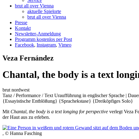
Service
brut all over Vienna
aktuelle Spielorte
brut all over Vienna
Presse
Kontakt
Newsletter-Anmeldung
Programm kostenlos per Post
Facebook
,
Instagram
,
Vimeo
Veza Fernández
Chantal, the body is a text longi
brut nordwest
Tanz / Performance / Text
Uraufführung
in englischer Sprache | Daue
{Essayistische Entblößung}
{Sprachekstase}
{Dreiköpfiges Solo}
Mit
Chantal
,
the body is a text longing for perspective
verlegt Veza F
der Haut aus zu erleben.
, © Hanna Fasching