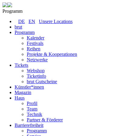
Programm
DE
EN
Unsere Locations
brut
Programm
Kalender
Festivals
Reihen
Projekte & Kooperationen
Netzwerke
Tickets
Webshop
Ticketinfo
brut Gutscheine
Künstler*innen
Magazin
Haus
Profil
Team
Technik
Partner & Förderer
Barrierefreiheit
Programm