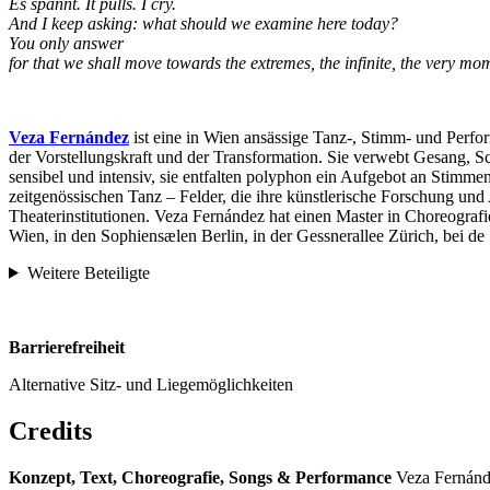
Es spannt. It pulls. I cry.
And I keep asking: what should we examine here today?
You only answer
for that we shall move towards the extremes, the infinite, the very mo
Veza Fernández
ist eine in Wien ansässige Tanz-, Stimm- und Perfo
der Vorstellungskraft und der Transformation. Sie verwebt Gesang, S
sensibel und intensiv, sie entfalten polyphon ein Aufgebot an Stimm
zeitgenössischen Tanz – Felder, die ihre künstlerische Forschung und
Theaterinstitutionen. Veza Fernández hat einen Master in Choreogra
Wien, in den Sophiensælen Berlin, in der Gessnerallee Zürich, bei d
Weitere Beteiligte
Barrierefreiheit
Alternative Sitz- und Liegemöglichkeiten
Credits
Konzept, Text, Choreografie, Songs & Performance
Veza Fernán