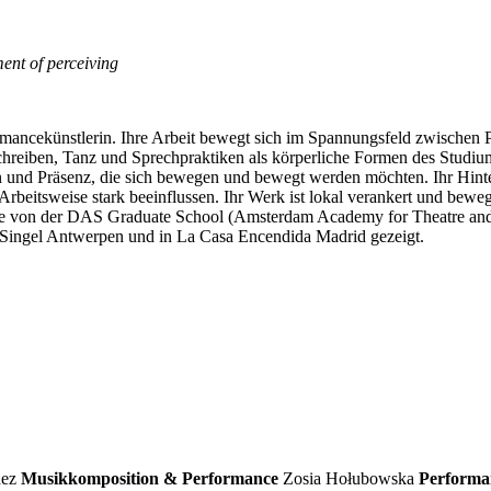
ment of perceiving
rmancekünstlerin. Ihre Arbeit bewegt sich im Spannungsfeld zwischen 
chreiben, Tanz und Sprechpraktiken als körperliche Formen des Studiu
en und Präsenz, die sich bewegen und bewegt werden möchten. Ihr Hint
 Arbeitsweise stark beeinflussen. Ihr Werk ist lokal verankert und be
fie von der DAS Graduate School (Amsterdam Academy for Theatre and 
e Singel Antwerpen und in La Casa Encendida Madrid gezeigt.
dez
Musikkomposition & Performance
Zosia Hołubowska
Performa