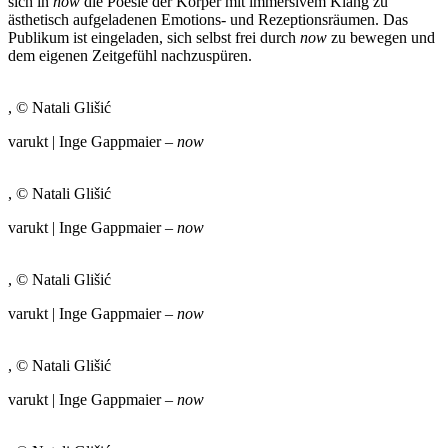
sich in
now
die Poesie der Körper mit immersivem Klang zu
ästhetisch aufgeladenen Emotions- und Rezeptionsräumen. Das
Publikum ist eingeladen, sich selbst frei durch
now
zu bewegen und
dem eigenen Zeitgefühl nachzuspüren.
, © Natali Glišić
varukt | Inge Gappmaier –
now
, © Natali Glišić
varukt | Inge Gappmaier –
now
, © Natali Glišić
varukt | Inge Gappmaier –
now
, © Natali Glišić
varukt | Inge Gappmaier –
now