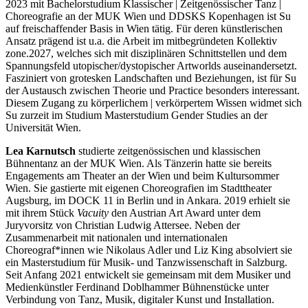
2023 mit Bachelorstudium Klassischer | Zeitgenössischer Tanz |
Choreografie an der MUK Wien und DDSKS Kopenhagen ist Su
auf freischaffender Basis in Wien tätig. Für deren künstlerischen
Ansatz prägend ist u.a. die Arbeit im mitbegründeten Kollektiv
zone.2027, welches sich mit disziplinären Schnittstellen und dem
Spannungsfeld utopischer/dystopischer Artworlds auseinandersetzt.
Fasziniert von grotesken Landschaften und Beziehungen, ist für Su
der Austausch zwischen Theorie und Practice besonders interessant.
Diesem Zugang zu körperlichem | verkörpertem Wissen widmet sich
Su zurzeit im Studium Masterstudium Gender Studies an der
Universität Wien.
Lea Karnutsch
studierte zeitgenössischen und klassischen
Bühnentanz an der MUK Wien. Als Tänzerin hatte sie bereits
Engagements am Theater an der Wien und beim Kultursommer
Wien. Sie gastierte mit eigenen Choreografien im Stadttheater
Augsburg, im DOCK 11 in Berlin und in Ankara. 2019 erhielt sie
mit ihrem Stück
Vacuity
den Austrian Art Award unter dem
Juryvorsitz von Christian Ludwig Attersee. Neben der
Zusammenarbeit mit nationalen und internationalen
Choreograf*innen wie Nikolaus Adler und Liz King absolviert sie
ein Masterstudium für Musik- und Tanzwissenschaft in Salzburg.
Seit Anfang 2021 entwickelt sie gemeinsam mit dem Musiker und
Medienkünstler Ferdinand Doblhammer Bühnenstücke unter
Verbindung von Tanz, Musik, digitaler Kunst und Installation.