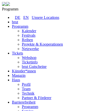
Programm
DE
EN
Unsere Locations
brut
Programm
Kalender
Festivals
Reihen
Projekte & Kooperationen
Netzwerke
Tickets
Webshop
Ticketinfo
brut Gutscheine
Künstler*innen
Magazin
Haus
Profil
Team
Technik
Partner & Förderer
Barrierefreiheit
Programm