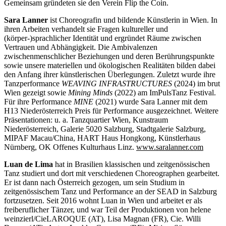
Gemeinsam gründeten sie den Verein Flip the Coin.
Sara Lanner
ist Choreografin und bildende Künstlerin in Wien. In
ihren Arbeiten verhandelt sie Fragen kultureller und
(körper-)sprachlicher Identität und ergründet Räume zwischen
Vertrauen und Abhängigkeit. Die Ambivalenzen
zwischenmenschlicher Beziehungen und deren Berührungspunkte
sowie unsere materiellen und ökologischen Realitäten bilden dabei
den Anfang ihrer künstlerischen Überlegungen. Zuletzt wurde ihre
Tanzperformance
WEAVING INFRASTRUCTURES
(2024) im brut
Wien gezeigt sowie
Mining Minds
(2022) am ImPulsTanz Festival.
Für ihre Performance
MINE
(2021) wurde Sara Lanner mit dem
H13 Niederösterreich Preis für Performance ausgezeichnet. Weitere
Präsentationen: u. a. Tanzquartier Wien, Kunstraum
Niederösterreich, Galerie 5020 Salzburg, Stadtgalerie Salzburg,
MIPAF Macau/China, HART Haus Hongkong, Künstlerhaus
Nürnberg, OK Offenes Kulturhaus Linz.
www.saralanner.com
Luan de Lima
hat in Brasilien klassischen und zeitgenössischen
Tanz studiert und dort mit verschiedenen Choreographen gearbeitet.
Er ist dann nach Österreich gezogen, um sein Studium in
zeitgenössischem Tanz und Performance an der SEAD in Salzburg
fortzusetzen. Seit 2016 wohnt Luan in Wien und arbeitet er als
freiberuflicher Tänzer, und war Teil der Produktionen von helene
weinzierl/CieLAROQUE (AT), Lisa Magnan (FR), Cie. Willi