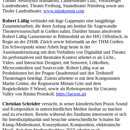
Theater Nestroyhof Hamakom, Landestheater Linz, Vorarlberger
Landestheater, Theater Freiburg, Staatstheater Nürnberg sowie ans
Tiroler Landestheater.
www.mirakoenig.com
Robert Läßig
verbindet mit Inge Gappmaier eine langjährige
Zusammenarbeit, die ihren Anfang am Institut für Angewandte
Theaterwissenschaft in Gießen nahm. Darüber hinaus absolvierte
Robert Läßig Gastsemester in Bühnenbild an der HfG Offenbach, in
Regie an der ZHdK Zürich sowie Informatik an der THM Gießen.
Ein Schwerpunkt seiner Arbeit liegt heute in der
Auseinandersetzung mit dem Verhältnis von Digitalität und Theater.
Im performativen und theatralen Kontext arbeitet er als Licht-,
Video- und Interaction Designer, mit Sensoren, Lötkolben,
Microcontrollern und Sourcecode. Robert Läßig war an
Produktionen bei der Prague Quadrennial und den Treibstoff
Theatertagen beteiligt. Zuletzt arbeitete er mit dem Komponisten
Martin Grütter, der Regisseurin Miriam Götz und dem
Regiekollektiv F.Wiesel, sowie als Robotoperator für Uncanny
Valley von Rimini Protokoll.
https://laessig.art
Christian Schröder
versucht, in seiner künstlerischen Praxis Sound
und Komposition in unterschiedlichen Medien fassbar zu machen
und zu erweitern. Bereits während des Studiums interessierte er sich
für Interdisziplinarität und besuchte unterschiedliche Schulen für
Klang-/Medienkunst, Konzeptkunst, Komposition, elektronische
Musik. Seit dem Studienabschluss 2010 arbeitet er als