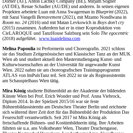
Dorner (AT), Anton Lachky Company (BE), Mirjam Sögner
(AT/DE), Renae Schadler (AU/DE) und anderen. In seinen eigenen
Projekten arbeitete Luan mit Anna Swagerman in
Blueprint
(2022),
mit Sarai Vangelli
Bereavement
(2021), mit Mzamo Nondlwana in
Room no. 24
(2016) und mit Matan Levkowich in
Boys don't cry
(2015) zusammen. Außerdem hat er in einer Koproduktion von
CieLAROQUE und TanzHouse Salzburg sein Solo
The egocentric
(2018) aufgeführt.
www.luandelima.com
Melina Papoulia
ist Performerin und Choreografin. 2021 schloss
sie das Studium Zeitgenössischer und Klassischer Tanz an der MUK
Wien ab und studiert aktuell den Masterstudiengang Kunst- und
Kulturwissenschaften an der Universität für angewandte Kunst
Wien. 2022 nahm sie am choreografischen Trainingsprogramm
ATLAS von ImPulsTanz teil. Seit 2022 ist sie als Regieassistentin
am Schauspielhaus Wien tätig.
Mira König
studierte Bühnenbild an der Akademie der bildenden
Künste Wien bei Prof. Erich Wonder und Prof. Anna Viebrock,
Diplom 2014. In der Spielzeit 2015/16 war sie feste
Bühnenbildassistentin am Deutschen Theater Berlin und zeichnete
sich während ihrer Zeit dort für das Bühnenbild der Produktion Das
Feuerschiff verantwortlich. Seit 2017 ist Mira König als
freischaffende Bühnen- und Kostümbildnerin tätig. Ihre Arbeiten
führten sie u.a. ans Volkstheater Wien, Theater Drachengasse,