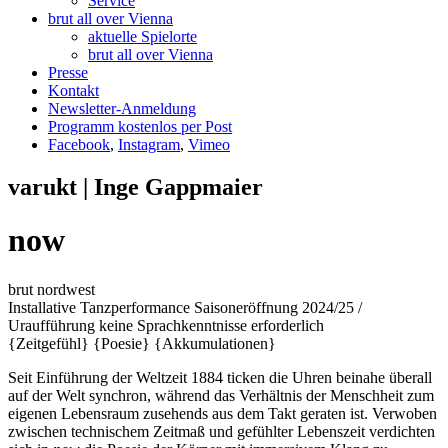
Service
brut all over Vienna
aktuelle Spielorte
brut all over Vienna
Presse
Kontakt
Newsletter-Anmeldung
Programm kostenlos per Post
Facebook
,
Instagram
,
Vimeo
varukt | Inge Gappmaier
now
brut nordwest
Installative Tanzperformance
Saisoneröffnung 2024/25 /
Uraufführung
keine Sprachkenntnisse erforderlich
{Zeitgefühl}
{Poesie}
{Akkumulationen}
Seit Einführung der Weltzeit 1884 ticken die Uhren beinahe überall
auf der Welt synchron, während das Verhältnis der Menschheit zum
eigenen Lebensraum zusehends aus dem Takt geraten ist. Verwoben
zwischen technischem Zeitmaß und gefühlter Lebenszeit verdichten