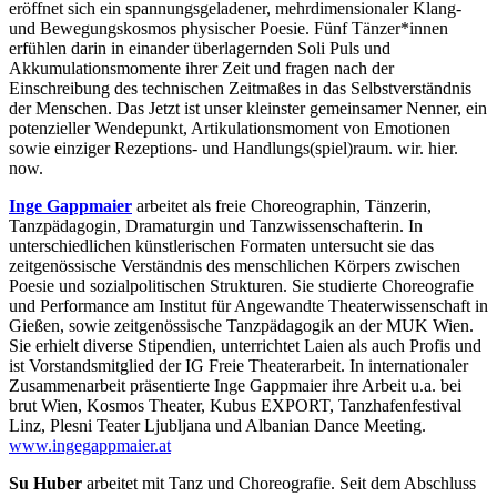
eröffnet sich ein spannungsgeladener, mehrdimensionaler Klang-
und Bewegungskosmos physischer Poesie. Fünf Tänzer*innen
erfühlen darin in einander überlagernden Soli Puls und
Akkumulationsmomente ihrer Zeit und fragen nach der
Einschreibung des technischen Zeitmaßes in das Selbstverständnis
der Menschen. Das Jetzt ist unser kleinster gemeinsamer Nenner, ein
potenzieller Wendepunkt, Artikulationsmoment von Emotionen
sowie einziger Rezeptions- und Handlungs(spiel)raum. wir. hier.
now.
Inge Gappmaier
arbeitet als freie Choreographin, Tänzerin,
Tanzpädagogin, Dramaturgin und Tanzwissenschafterin. In
unterschiedlichen künstlerischen Formaten untersucht sie das
zeitgenössische Verständnis des menschlichen Körpers zwischen
Poesie und sozialpolitischen Strukturen. Sie studierte Choreografie
und Performance am Institut für Angewandte Theaterwissenschaft in
Gießen, sowie zeitgenössische Tanzpädagogik an der MUK Wien.
Sie erhielt diverse Stipendien, unterrichtet Laien als auch Profis und
ist Vorstandsmitglied der IG Freie Theaterarbeit. In internationaler
Zusammenarbeit präsentierte Inge Gappmaier ihre Arbeit u.a. bei
brut Wien, Kosmos Theater, Kubus EXPORT, Tanzhafenfestival
Linz, Plesni Teater Ljubljana und Albanian Dance Meeting.
www.ingegappmaier.at
Su Huber
arbeitet mit Tanz und Choreografie. Seit dem Abschluss