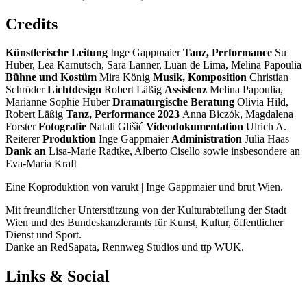
Credits
Künstlerische Leitung
Inge Gappmaier
Tanz, Performance
Su
Huber, Lea Karnutsch, Sara Lanner, Luan de Lima, Melina Papoulia
Bühne und Kostüm
Mira König
Musik, Komposition
Christian
Schröder
Lichtdesign
Robert Läßig
Assistenz
Melina Papoulia,
Marianne Sophie Huber
Dramaturgische Beratung
Olivia Hild,
Robert Läßig
Tanz, Performance 2023
Anna Biczók, Magdalena
Forster
Fotografie
Natali Glišić
Videodokumentation
Ulrich A.
Reiterer
Produktion
Inge Gappmaier
Administration
Julia Haas
Dank an
Lisa-Marie Radtke, Alberto Cisello sowie insbesondere an
Eva-Maria Kraft
Eine Koproduktion von varukt | Inge Gappmaier und brut Wien.
Mit freundlicher Unterstützung von der Kulturabteilung der Stadt
Wien und des Bundeskanzleramts für Kunst, Kultur, öffentlicher
Dienst und Sport.
Danke an RedSapata, Rennweg Studios und ttp WUK.
Links & Social