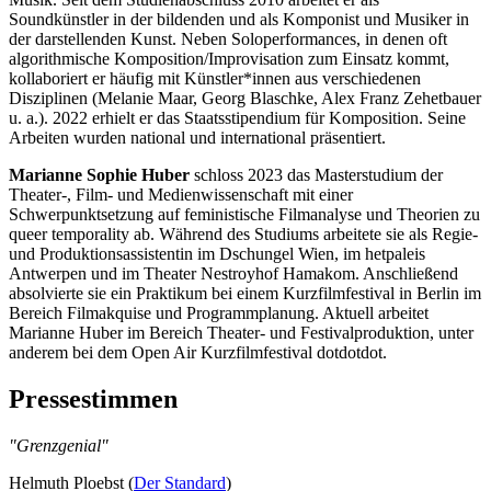
Soundkünstler in der bildenden und als Komponist und Musiker in
der darstellenden Kunst. Neben Soloperformances, in denen oft
algorithmische Komposition/Improvisation zum Einsatz kommt,
kollaboriert er häufig mit Künstler*innen aus verschiedenen
Disziplinen (Melanie Maar, Georg Blaschke, Alex Franz Zehetbauer
u. a.). 2022 erhielt er das Staatsstipendium für Komposition. Seine
Arbeiten wurden national und international präsentiert.
Marianne Sophie Huber
schloss 2023 das Masterstudium der
Theater-, Film- und Medienwissenschaft mit einer
Schwerpunktsetzung auf feministische Filmanalyse und Theorien zu
queer temporality ab. Während des Studiums arbeitete sie als Regie-
und Produktionsassistentin im Dschungel Wien, im hetpaleis
Antwerpen und im Theater Nestroyhof Hamakom. Anschließend
absolvierte sie ein Praktikum bei einem Kurzfilmfestival in Berlin im
Bereich Filmakquise und Programmplanung. Aktuell arbeitet
Marianne Huber im Bereich Theater- und Festivalproduktion, unter
anderem bei dem Open Air Kurzfilmfestival dotdotdot.
Pressestimmen
"Grenzgenial"
Helmuth Ploebst (
Der Standard
)