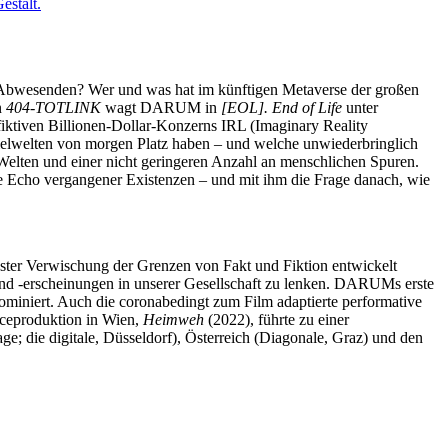
er Abwesenden? Wer und was hat im künftigen Metaverse der großen
n
404-TOTLINK
wagt DARUM in
[EOL]. End of Life
unter
fiktiven Billionen-Dollar-Konzerns IRL (Imaginary Reality
llelwelten von morgen Platz haben – und welche unwiederbringlich
 Welten und einer nicht geringeren Anzahl an menschlichen Spuren.
ale Echo vergangener Existenzen – und mit ihm die Frage danach, wie
sster Verwischung der Grenzen von Fakt und Fiktion entwickelt
d -erscheinungen in unserer Gesellschaft zu lenken. DARUMs erste
iniert. Auch die coronabedingt zum Film adaptierte performative
ceproduktion in Wien,
Heimweh
(2022), führte zu einer
die digitale, Düsseldorf), Österreich (Diagonale, Graz) und den