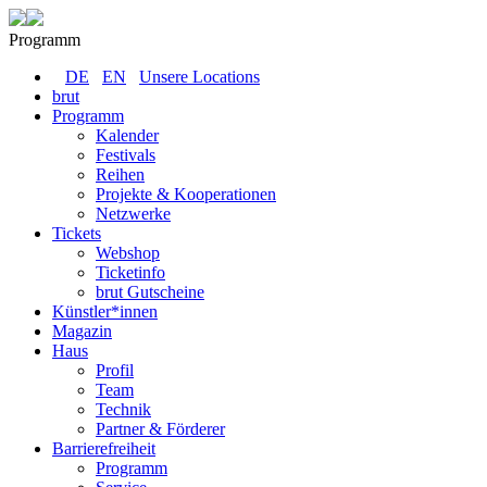
Programm
DE
EN
Unsere Locations
brut
Programm
Kalender
Festivals
Reihen
Projekte & Kooperationen
Netzwerke
Tickets
Webshop
Ticketinfo
brut Gutscheine
Künstler*innen
Magazin
Haus
Profil
Team
Technik
Partner & Förderer
Barrierefreiheit
Programm