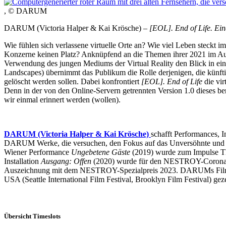
, © DARUM
DARUM (Victoria Halper & Kai Krösche) –
[EOL]. End of Life. Ein
Wie fühlen sich verlassene virtuelle Orte an? Wie viel Leben steck
Konzerne keinen Platz? Anknüpfend an die Themen ihrer 2021 im Auft
Verwendung des jungen Mediums der Virtual Reality den Blick in eine
Landscapes) übernimmt das Publikum die Rolle derjenigen, die künfti
gelöscht werden sollen. Dabei konfrontiert
[EOL]. End of Life
die vir
Denn in der von den Online-Servern getrennten Version 1.0 dieses ber
wir einmal erinnert werden (wollen).
DARUM (Victoria Halper & Kai Krösche)
schafft Performances, 
DARUM Werke, die versuchen, den Fokus auf das Unversöhnte und W
Wiener Performance
Ungebetene Gäste
(2019) wurde zum Impulse The
Installation
Ausgang: Offen
(2020) wurde für den NESTROY-Corona-S
Auszeichnung mit dem NESTROY-Spezialpreis 2023. DARUMs Film- und
USA (Seattle International Film Festival, Brooklyn Film Festival) gez
Übersicht Timeslots