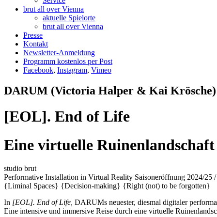
Service
brut all over Vienna
aktuelle Spielorte
brut all over Vienna
Presse
Kontakt
Newsletter-Anmeldung
Programm kostenlos per Post
Facebook
,
Instagram
,
Vimeo
DARUM (Victoria Halper & Kai Krösche)
[EOL]. End of Life
Eine virtuelle Ruinenlandschaft
studio brut
Performative Installation in Virtual Reality
Saisoneröffnung 2024/25 
{Liminal Spaces}
{Decision-making}
{Right (not) to be forgotten}
In
[EOL]. End of Life,
DARUMs neuester, diesmal digitaler performativ
Eine intensive und immersive Reise durch eine virtuelle Ruinenlandsc