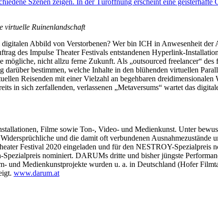
e virtuelle Ruinenlandschaft
t im digitalen Abbild von Verstorbenen? Wer bin ICH in Anwesenheit d
rag des Impulse Theater Festivals entstandenen Hyperlink-Installatio
 mögliche, nicht allzu ferne Zukunft. Als „outsourced freelancer“ des 
g darüber bestimmen, welche Inhalte in den blühenden virtuellen Para
tuellen Reisenden mit einer Vielzahl an begehbaren dreidimensionalen
eits in sich zerfallenden, verlassenen „Metaversums“ wartet das digit
Installationen, Filme sowie Ton-, Video- und Medienkunst. Unter bewu
idersprüchliche und die damit oft verbundenen Ausnahmezustände un
ater Festival 2020 eingeladen und für den NESTROY-Spezialpreis nom
pezialpreis nominiert. DARUMs dritte und bisher jüngste Performan
 Medienkunstprojekte wurden u. a. in Deutschland (Hofer Filmtage; 
eigt.
www.darum.at