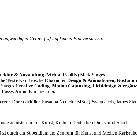
m aufwendigen Genre. [...] auf keinen Fall verpassen."
ektur & Ausstattung (Virtual Reality)
Mark Surges
che
Texte
Kai Krösche
Character Design & Animationen, Kostümde
 Surges
Creative Coding, Motion Capturing, Lichtdesign & ergän
 Fussy, Armin Kirchner, u.a.
berger, Dorcas Müller, Susanna Neueder MSc. (Psyducated), James Sta
desministerium für Kunst, Kultur, öffentlichen Dienst und Sport.
ützt durch ein Stipendium am Zentrum für Kunst und Medien Karlsruhe