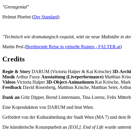
"Grenzgenial"
Helmut Ploebst (
Der Standard
)
"Technisch wie dramaturgisch exquisit, setzt sie neue Maßstäbe in de
Martin Pesl (
Berührende Reise in virtuelle Ruinen - FALTER.at
)
Credits
Regie & Story
DARUM (Victoria Halper & Kai Krösche)
3D-Archit
Musik
Arthur Fussy
Ausstattung (Liveperformance)
Matthias Kris
Videos
Victoria Halper
3D-Object-Animationen
Kai Krösche, Mark
Feedback
David Rosenberg, Matthias Krische, Matthias Seier, Arthur
Dank an
Götz Dipper, Bernd Lintermann, Tina Lorenz, Felix Mitter
Eine Koproduktion von DARUM und brut Wien.
Gefördert von der Kulturabteilung der Stadt Wien (MA 7) und dem Bun
Die künstlerische Konzeptarbeit an
[EOL]. End of Life
wurde unterst