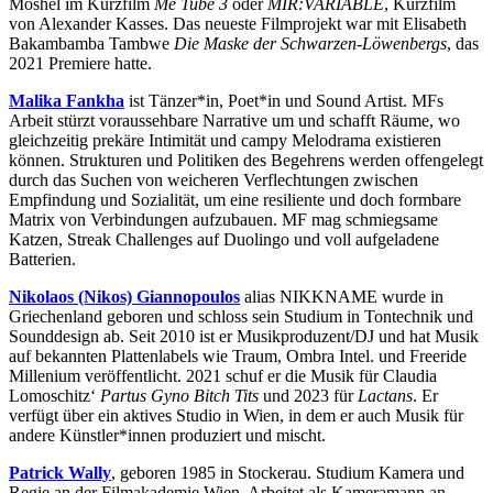
Moshel im Kurzfilm
Me Tube 3
oder
MIR:VARIABLE
, Kurzfilm
von Alexander Kasses. Das neueste Filmprojekt war mit Elisabeth
Bakambamba Tambwe
Die Maske der Schwarzen-Löwenbergs
, das
2021 Premiere hatte.
Malika Fankha
ist Tänzer*in, Poet*in und Sound Artist. MFs
Arbeit stürzt voraussehbare Narrative um und schafft Räume, wo
gleichzeitig prekäre Intimität und campy Melodrama existieren
können. Strukturen und Politiken des Begehrens werden offengelegt
durch das Suchen von weicheren Verflechtungen zwischen
Empfindung und Sozialität, um eine resiliente und doch formbare
Matrix von Verbindungen aufzubauen. MF mag schmiegsame
Katzen, Streak Challenges auf Duolingo und voll aufgeladene
Batterien.
Nikolaos (Nikos) Giannopoulos
alias NIKKNAME wurde in
Griechenland geboren und schloss sein Studium in Tontechnik und
Sounddesign ab. Seit 2010 ist er Musikproduzent/DJ und hat Musik
auf bekannten Plattenlabels wie Traum, Ombra Intel. und Freeride
Millenium veröffentlicht. 2021 schuf er die Musik für Claudia
Lomoschitz‘
Partus Gyno Bitch Tits
und 2023 für
Lactans
. Er
verfügt über ein aktives Studio in Wien, in dem er auch Musik für
andere Künstler*innen produziert und mischt.
Patrick Wally
, geboren 1985 in Stockerau. Studium Kamera und
Regie an der Filmakademie Wien. Arbeitet als Kameramann an