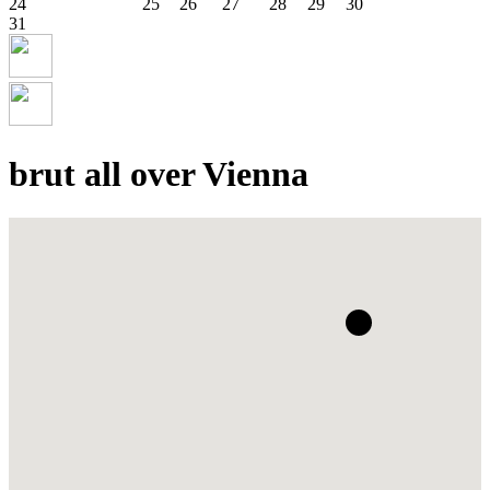
24
25
26
27
28
29
30
31
brut all over Vienna