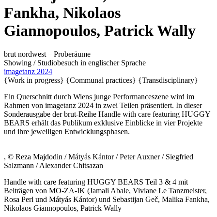
Fankha, Nikolaos
Giannopoulos, Patrick Wally
brut nordwest – Proberäume
Showing / Studiobesuch
in englischer Sprache
imagetanz 2024
{Work in progress}
{Communal practices}
{Transdisciplinary}
Ein Querschnitt durch Wiens junge Performanceszene wird im
Rahmen von imagetanz 2024 in zwei Teilen präsentiert. In dieser
Sonderausgabe der brut-Reihe Handle with care featuring HUGGY
BEARS erhält das Publikum exklusive Einblicke in vier Projekte
und ihre jeweiligen Entwicklungsphasen.
, © Reza Majdodin / Mátyás Kántor / Peter Auxner / Siegfried
Salzmann / Alexander Chitsazan
Handle with care featuring HUGGY BEARS Teil 3 & 4 mit
Beiträgen von MO-ZA-IK (Jamali Abale, Viviane Le Tanzmeister,
Rosa Perl und Mátyás Kántor) und Sebastijan Geč, Malika Fankha,
Nikolaos Giannopoulos, Patrick Wally