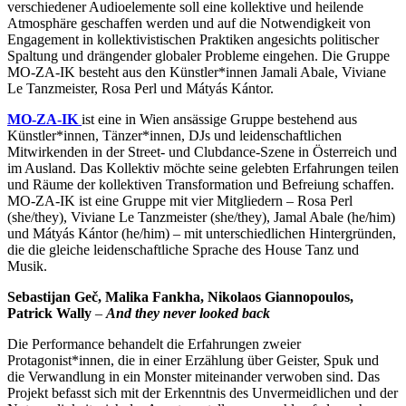
verschiedener Audioelemente soll eine kollektive und heilende
Atmosphäre geschaffen werden und auf die Notwendigkeit von
Engagement in kollektivistischen Praktiken angesichts politischer
Spaltung und drängender globaler Probleme eingehen. Die Gruppe
MO-ZA-IK besteht aus den Künstler*innen Jamali Abale, Viviane
Le Tanzmeister, Rosa Perl und Mátyás Kántor.
MO-ZA-IK
ist eine in Wien ansässige Gruppe bestehend aus
Künstler*innen, Tänzer*innen, DJs und leidenschaftlichen
Mitwirkenden in der Street- und Clubdance-Szene in Österreich und
im Ausland. Das Kollektiv möchte seine gelebten Erfahrungen teilen
und Räume der kollektiven Transformation und Befreiung schaffen.
MO-ZA-IK ist eine Gruppe mit vier Mitgliedern – Rosa Perl
(she/they), Viviane Le Tanzmeister (she/they), Jamal Abale (he/him)
und Mátyás Kántor (he/him) – mit unterschiedlichen Hintergründen,
die die gleiche leidenschaftliche Sprache des House Tanz und
Musik.
Sebastijan Ge
č
, Malika Fankha, Nikolaos Giannopoulos,
Patrick Wally
–
And they never looked back
Die Performance behandelt die Erfahrungen zweier
Protagonist*innen, die in einer Erzählung über Geister, Spuk und
die Verwandlung in ein Monster miteinander verwoben sind. Das
Projekt befasst sich mit der Erkenntnis des Unvermeidlichen und der