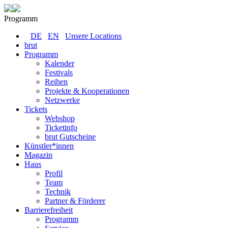
Programm
DE
EN
Unsere Locations
brut
Programm
Kalender
Festivals
Reihen
Projekte & Kooperationen
Netzwerke
Tickets
Webshop
Ticketinfo
brut Gutscheine
Künstler*innen
Magazin
Haus
Profil
Team
Technik
Partner & Förderer
Barrierefreiheit
Programm