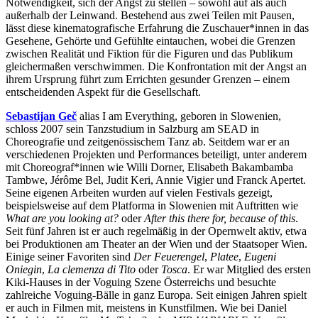
Notwendigkeit, sich der Angst zu stellen – sowohl auf als auch
außerhalb der Leinwand. Bestehend aus zwei Teilen mit Pausen,
lässt diese kinematografische Erfahrung die Zuschauer*innen in das
Gesehene, Gehörte und Gefühlte eintauchen, wobei die Grenzen
zwischen Realität und Fiktion für die Figuren und das Publikum
gleichermaßen verschwimmen. Die Konfrontation mit der Angst an
ihrem Ursprung führt zum Errichten gesunder Grenzen – einem
entscheidenden Aspekt für die Gesellschaft.
Sebastijan Ge
č
alias I am Everything, geboren in Slowenien,
schloss 2007 sein Tanzstudium in Salzburg am SEAD in
Choreografie und zeitgenössischem Tanz ab. Seitdem war er an
verschiedenen Projekten und Performances beteiligt, unter anderem
mit Choreograf*innen wie Willi Dorner, Elisabeth Bakambamba
Tambwe, Jérôme Bel, Judit Keri, Annie Vigier und Franck Apertet.
Seine eigenen Arbeiten wurden auf vielen Festivals gezeigt,
beispielsweise auf dem Platforma in Slowenien mit Auftritten wie
What are you looking at?
oder
After this there for, because of this
.
Seit fünf Jahren ist er auch regelmäßig in der Opernwelt aktiv, etwa
bei Produktionen am Theater an der Wien und der Staatsoper Wien.
Einige seiner Favoriten sind
Der Feuerengel
,
Platee
,
Eugeni
Oniegin
,
La clemenza di Tito
oder
Tosca
. Er war Mitglied des ersten
Kiki-Hauses in der Voguing Szene Österreichs und besuchte
zahlreiche Voguing-Bälle in ganz Europa. Seit einigen Jahren spielt
er auch in Filmen mit, meistens in Kunstfilmen. Wie bei Daniel