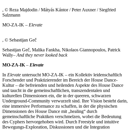
, © Reza Majdodin / Mátyás Kántor / Peter Auxner / Siegfried
Salzmann
MO-ZA-IK –
Elevate
, © Sebastijan Geč
Sebastijan Geč, Malika Fankha, Nikolaos Giannopoulos, Patrick
Wally–
And they never looked back
MO-ZA-IK
–
Elevate
In
Elevate
untersucht MO-ZA-IK – ein Kollektiv leidenschaftlich
Forschender und Praktizierender im Bereich der House Dance-
Kultur – die befreienden und heilenden Aspekte des House Dance
und taucht in die gemeinschaftlichen, transzendentalen und
kulturellen Dimensionen ein, die in der queeren, schwarzen
Underground-Community verwurzelt sind. Ihre Vision besteht darin,
eine immersive Performance zu schaffen, in der die physischen
Dimensionen des House Dance mit „healing“ durch
gemeinschaftliche Praktiken verschmelzen, wobei die Bedeutung
des Cyphers hervorgehoben wird. Durch Freestyle und intuitive
Bewegungs-Exploration, Diskussionen und die Integration