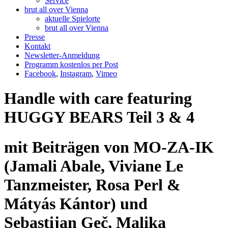
Service
brut all over Vienna
aktuelle Spielorte
brut all over Vienna
Presse
Kontakt
Newsletter-Anmeldung
Programm kostenlos per Post
Facebook
,
Instagram
,
Vimeo
Handle with care featuring
HUGGY BEARS Teil 3 & 4
mit Beiträgen von MO-ZA-IK
(Jamali Abale, Viviane Le
Tanzmeister, Rosa Perl &
Mátyás Kántor) und
Sebastijan Geč, Malika