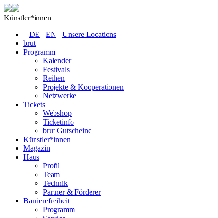
Künstler*innen
DE
EN
Unsere Locations
brut
Programm
Kalender
Festivals
Reihen
Projekte & Kooperationen
Netzwerke
Tickets
Webshop
Ticketinfo
brut Gutscheine
Künstler*innen
Magazin
Haus
Profil
Team
Technik
Partner & Förderer
Barrierefreiheit
Programm