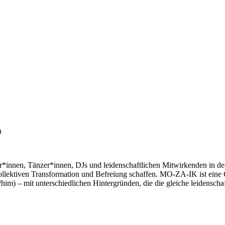
n
er*innen, Tänzer*innen, DJs und leidenschaftlichen Mitwirkenden in d
llektiven Transformation und Befreiung schaffen. MO-ZA-IK ist eine G
/him) – mit unterschiedlichen Hintergründen, die die gleiche leidensc