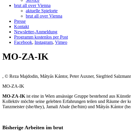
Service
brut all over Vienna
aktuelle Spielorte
brut all over Vienna
Presse
Kontakt
Newsletter-Anmeldung
Programm kostenlos per Post
Facebook
,
Instagram
,
Vimeo
MO-ZA-IK
, © Reza Majdodin, Mátyás Kántor, Peter Auxner, Siegfried Salzman
MO-ZA-IK
MO-ZA-IK
ist eine in Wien ansässige Gruppe bestehend aus Künstl
Kollektiv möchte seine gelebten Erfahrungen teilen und Räume der ko
Tanzmeister (she/they), Jamali Abale (he/him) und Mátyás Kántor (he
Bisherige Arbeiten im brut