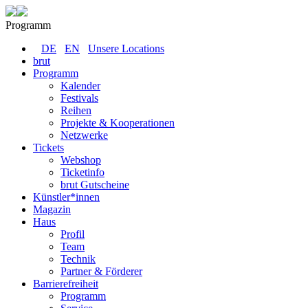
Programm
DE
EN
Unsere Locations
brut
Programm
Kalender
Festivals
Reihen
Projekte & Kooperationen
Netzwerke
Tickets
Webshop
Ticketinfo
brut Gutscheine
Künstler*innen
Magazin
Haus
Profil
Team
Technik
Partner & Förderer
Barrierefreiheit
Programm