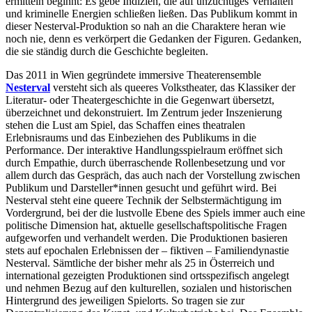
ermitteln beginnt: Es gebe Indizien, die auf unzüchtiges Verhalten
und kriminelle Energien schließen ließen. Das Publikum kommt in
dieser Nesterval-Produktion so nah an die Charaktere heran wie
noch nie, denn es verkörpert die Gedanken der Figuren. Gedanken,
die sie ständig durch die Geschichte begleiten.
Das 2011 in Wien gegründete immersive Theaterensemble
Nesterval
versteht sich als queeres Volkstheater, das Klassiker der
Literatur- oder Theatergeschichte in die Gegenwart übersetzt,
überzeichnet und dekonstruiert. Im Zentrum jeder Inszenierung
stehen die Lust am Spiel, das Schaffen eines theatralen
Erlebnisraums und das Einbeziehen des Publikums in die
Performance. Der interaktive Handlungsspielraum eröffnet sich
durch Empathie, durch überraschende Rollenbesetzung und vor
allem durch das Gespräch, das auch nach der Vorstellung zwischen
Publikum und Darsteller*innen gesucht und geführt wird. Bei
Nesterval steht eine queere Technik der Selbstermächtigung im
Vordergrund, bei der die lustvolle Ebene des Spiels immer auch eine
politische Dimension hat, aktuelle gesellschaftspolitische Fragen
aufgeworfen und verhandelt werden. Die Produktionen basieren
stets auf epochalen Erlebnissen der – fiktiven – Familiendynastie
Nesterval. Sämtliche der bisher mehr als 25 in Österreich und
international gezeigten Produktionen sind ortsspezifisch angelegt
und nehmen Bezug auf den kulturellen, sozialen und historischen
Hintergrund des jeweiligen Spielorts. So tragen sie zur