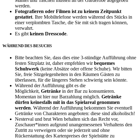
Mäntel und Taschen müssen an der Garderobe abgegeben
werden.
Fotografieren oder Filmen ist zu keinem Zeitpunkt
gestattet
. Ihre Mobiltelefone werden während des Stücks in
einer verplombten Tasche, die Sie mit sich tragen können,
verwahrt.
Es gibt
keinen Dresscode
.
WÄHREND DES BESUCHS
Bitte beachten Sie, dass dies eine 3-stündige Aufführung ohne
festen Sitzplatz ist, daher empfehlen wir
bequemes
Schuhwerk
(keine Absätze oder offene Schuhe). Wir bitten
Sie, freie Sitzgelegenheiten in den Räumen Gästen zu
überlassen, für die längeres Stehen schwierig sein könnte.
Während der Aufführung gibt es die
Möglichkeit,
Getränke
in der Bar zu konsumieren.
Momentan ist hier nur Barzahlung möglich.
Getränke
dürfen keinesfalls mit in das Spielareal genommen
werden
. Während der Aufführung bekommen Sie eventuell
Getränke von Charakteren angeboten: diese sind alkoholisch!
Nesterval und brut Wien behalten sich das Recht vor,
Zuschauer*innen aufgrund unangemessenen Verhaltens den
Zutritt zu verweigern oder sie jederzeit und ohne
Rückerstattung des Kartenpreises der Spielstätte zu