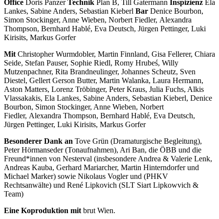
Office
Doris Panzer
Technik
Plan B, Till Gatermann
Inspizienz
Ela
Lankes, Sabine Anders, Sebastian Kieberl
Bar
Denice Bourbon,
Simon Stockinger, Anne Wieben, Norbert Fiedler, Alexandra
Thompson, Bernhard Hablé, Eva Deutsch, Jürgen Pettinger, Luki
Kirisits, Markus Gorfer
Mit
Christopher Wurmdobler, Martin Finnland, Gisa Fellerer, Chiara
Seide, Stefan Pauser, Sophie Riedl, Romy Hrubeś, Willy
Mutzenpachner, Rita Brandneulinger, Johannes Scheutz, Sven
Diestel, Gellert Gerson Butter, Martin Walanka, Laura Hermann,
Aston Matters, Lorenz Tröbinger, Peter Kraus, Julia Fuchs, Alkis
Vlassakakis, Ela Lankes, Sabine Anders, Sebastian Kieberl, Denice
Bourbon, Simon Stockinger, Anne Wieben, Norbert
Fiedler, Alexandra Thompson, Bernhard Hablé, Eva Deutsch,
Jürgen Pettinger, Luki Kirisits, Markus Gorfer
Besonderer Dank
an
Tove Grün (Dramaturgische Begleitung),
Peter Hörmanseder (Tonaufnahmen), Ari Ban, die ÖBB und die
Freund*innen von Nesterval (insbesondere Andrea & Valerie Lenk,
Andreas Kauba, Gerhard Mariarcher, Martin Hinterndorfer und
Michael Marker) sowie Nikolaus Vogler und (PHKV
Rechtsanwälte) und René Lipkovich (SLT Siart Lipkowvich &
Team)
Eine Koproduktion mit
brut Wien.