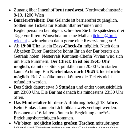
Zugang über Innenhof
brut nordwest
, Nordwestbahnstraße
8-10, 1200 Wien
Barrierefreiheit:
Das Gelände ist barrierefrei zugänglich.
Sollten Sie Tickets für Rollstuhlfahrer*innen und
Begleitpersonen benötigen, schreiben Sie bitte spätestens drei
Tage vor Ihrem Wunschdatum eine Mail an
tickets@brut-
wien.at
– wir nehmen dann gerne eine Reservierung vor!
Ab
19:00 Uhr
ist ein
Easy-Check-In
möglich. Nach dem
Abgeben Eurer Garderobe könnt Ihr an der Bar bereits ein
Getränk holen. Nestervals Kantinen-Chefin Vivian wird sich
um Euch kümmern. Der
Check-In ist bis 19:45 Uhr
möglich
, damit das Stück pünktlich um 20:00 Uhr starten
kann. Achtung: Ein
Nacheinlass nach 19:45 Uhr ist nicht
möglich
. Bei Zuspätkommen können die Tickets nicht
refundiert werden.
Das Stück dauert etwa
3 Stunden
und endet voraussichtlich
um 23:00 Uhr. Die Bar hat danach bis mindestens 23:30 Uhr
offen.
Das
Mindestalter
für diese Aufführung beträgt
18 Jahre
.
Beim Einlass kann ein Lichtbildausweis verlangt werden.
Personen ab 16 Jahren können in Begleitung eine*r/s
Erziehungsberechtigten kommen.
Wir bitten, möglichst
keine großen Taschen
mitzubringen.