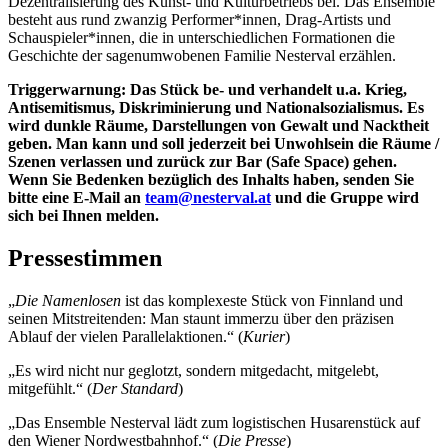
Dezentralisierung des Kunst- und Kulturbetriebs bei. Das Ensemble
besteht aus rund zwanzig Performer*innen, Drag-Artists und
Schauspieler*innen, die in unterschiedlichen Formationen die
Geschichte der sagenumwobenen Familie Nesterval erzählen.
Triggerwarnung
:
Das Stück be- und verhandelt u.a. Krieg,
Antisemitismus, Diskriminierung und Nationalsozialismus. Es
wird dunkle Räume, Darstellungen von Gewalt und Nacktheit
geben. Man kann und soll jederzeit bei Unwohlsein die Räume /
Szenen verlassen und zurück zur Bar (Safe Space) gehen.
Wenn Sie Bedenken bezüglich des Inhalts haben, senden Sie
bitte eine E-Mail an
team@nesterval.at
und die Gruppe wird
sich bei Ihnen melden.
Pressestimmen
„
Die Namenlosen
ist das komplexeste Stück von Finnland und
seinen Mitstreitenden: Man staunt immerzu über den präzisen
Ablauf der vielen Parallelaktionen.“ (
Kurier
)
„Es wird nicht nur geglotzt, sondern mitgedacht, mitgelebt,
mitgefühlt.“ (
Der Standard
)
„Das Ensemble Nesterval lädt zum logistischen Husarenstück auf
den Wiener Nordwestbahnhof.“ (
Die Presse
)