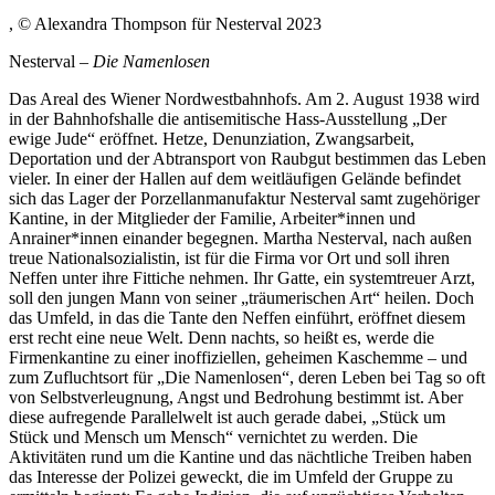
, © Alexandra Thompson für Nesterval 2023
Nesterval –
Die Namenlosen
Das Areal des Wiener Nordwestbahnhofs. Am 2. August 1938 wird
in der Bahnhofshalle die antisemitische Hass-Ausstellung „Der
ewige Jude“ eröffnet. Hetze, Denunziation, Zwangsarbeit,
Deportation und der Abtransport von Raubgut bestimmen das Leben
vieler. In einer der Hallen auf dem weitläufigen Gelände befindet
sich das Lager der Porzellanmanufaktur Nesterval samt zugehöriger
Kantine, in der Mitglieder der Familie, Arbeiter*innen und
Anrainer*innen einander begegnen. Martha Nesterval, nach außen
treue Nationalsozialistin, ist für die Firma vor Ort und soll ihren
Neffen unter ihre Fittiche nehmen. Ihr Gatte, ein systemtreuer Arzt,
soll den jungen Mann von seiner „träumerischen Art“ heilen. Doch
das Umfeld, in das die Tante den Neffen einführt, eröffnet diesem
erst recht eine neue Welt. Denn nachts, so heißt es, werde die
Firmenkantine zu einer inoffiziellen, geheimen Kaschemme – und
zum Zufluchtsort für „Die Namenlosen“, deren Leben bei Tag so oft
von Selbstverleugnung, Angst und Bedrohung bestimmt ist. Aber
diese aufregende Parallelwelt ist auch gerade dabei, „Stück um
Stück und Mensch um Mensch“ vernichtet zu werden. Die
Aktivitäten rund um die Kantine und das nächtliche Treiben haben
das Interesse der Polizei geweckt, die im Umfeld der Gruppe zu