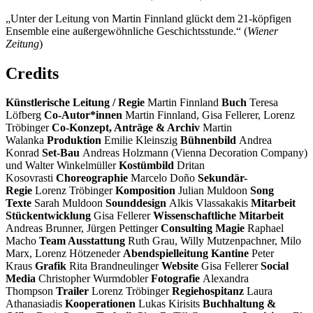
„Unter der Leitung von Martin Finnland glückt dem 21-köpfigen
Ensemble eine außergewöhnliche Geschichtsstunde.“ (
Wiener
Zeitung
)
Credits
Künstlerische Leitung / Regie
Martin Finnland
Buch
Teresa
Löfberg
Co-Autor*innen
Martin Finnland, Gisa Fellerer, Lorenz
Tröbinger
Co-Konzept, Anträge & Archiv
Martin
Walanka
Produktion
Emilie Kleinszig
Bühnenbild
Andrea
Konrad
Set-Bau
Andreas Holzmann (Vienna Decoration Company)
und Walter Winkelmüller
Kostümbild
Dritan
Kosovrasti
Choreographie
Marcelo Doño
Sekundär-
Regie
Lorenz Tröbinger
Komposition
Julian Muldoon
Song
Texte
Sarah Muldoon
Sounddesign
Alkis Vlassakakis
Mitarbeit
Stückentwicklung
Gisa Fellerer
Wissenschaftliche Mitarbeit
Andreas Brunner, Jürgen Pettinger
Consulting Magie
Raphael
Macho
Team Ausstattung
Ruth Grau, Willy Mutzenpachner, Milo
Marx, Lorenz Hötzeneder
Abendspielleitung Kantine
Peter
Kraus
Grafik
Rita Brandneulinger
Website
Gisa Fellerer
Social
Media
Christopher Wurmdobler
Fotografie
Alexandra
Thompson
Trailer
Lorenz Tröbinger
Regiehospitanz
Laura
Athanasiadis
Kooperationen
Lukas Kirisits
Buchhaltung &