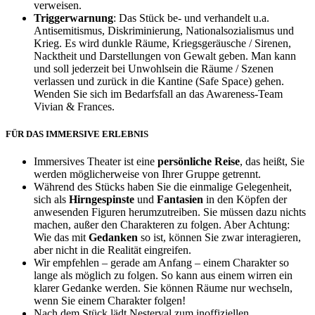
verweisen.
Triggerwarnung
: Das Stück be- und verhandelt u.a.
Antisemitismus, Diskriminierung, Nationalsozialismus und
Krieg. Es wird dunkle Räume, Kriegsgeräusche / Sirenen,
Nacktheit und Darstellungen von Gewalt geben. Man kann
und soll jederzeit bei Unwohlsein die Räume / Szenen
verlassen und zurück in die Kantine (Safe Space) gehen.
Wenden Sie sich im Bedarfsfall an das Awareness-Team
Vivian & Frances.
FÜR DAS IMMERSIVE ERLEBNIS
Immersives Theater ist eine
persönliche Reise
, das heißt, Sie
werden möglicherweise von Ihrer Gruppe getrennt.
Während des Stücks haben Sie die einmalige Gelegenheit,
sich als
Hirngespinste
und
Fantasien
in den Köpfen der
anwesenden Figuren herumzutreiben. Sie müssen dazu nichts
machen, außer den Charakteren zu folgen. Aber Achtung:
Wie das mit
Gedanken
so ist, können Sie zwar interagieren,
aber nicht in die Realität eingreifen.
Wir empfehlen – gerade am Anfang – einem Charakter so
lange als möglich zu folgen. So kann aus einem wirren ein
klarer Gedanke werden. Sie können Räume nur wechseln,
wenn Sie einem Charakter folgen!
Nach dem Stück lädt Nesterval zum inoffiziellen