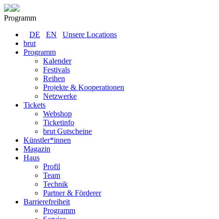
Programm
DE
EN
Unsere Locations
brut
Programm
Kalender
Festivals
Reihen
Projekte & Kooperationen
Netzwerke
Tickets
Webshop
Ticketinfo
brut Gutscheine
Künstler*innen
Magazin
Haus
Profil
Team
Technik
Partner & Förderer
Barrierefreiheit
Programm