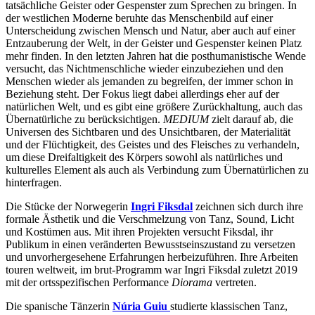
tatsächliche Geister oder Gespenster zum Sprechen zu bringen. In
der westlichen Moderne beruhte das Menschenbild auf einer
Unterscheidung zwischen Mensch und Natur, aber auch auf einer
Entzauberung der Welt, in der Geister und Gespenster keinen Platz
mehr finden. In den letzten Jahren hat die posthumanistische Wende
versucht, das Nichtmenschliche wieder einzubeziehen und den
Menschen wieder als jemanden zu begreifen, der immer schon in
Beziehung steht. Der Fokus liegt dabei allerdings eher auf der
natürlichen Welt, und es gibt eine größere Zurückhaltung, auch das
Übernatürliche zu berücksichtigen.
MEDIUM
zielt darauf ab, die
Universen des Sichtbaren und des Unsichtbaren, der Materialität
und der Flüchtigkeit, des Geistes und des Fleisches zu verhandeln,
um diese Dreifaltigkeit des Körpers sowohl als natürliches und
kulturelles Element als auch als Verbindung zum Übernatürlichen zu
hinterfragen.
Die Stücke der Norwegerin
Ingri Fiksdal
zeichnen sich durch ihre
formale Ästhetik und die Verschmelzung von Tanz, Sound, Licht
und Kostümen aus. Mit ihren Projekten versucht Fiksdal, ihr
Publikum in einen veränderten Bewusstseinszustand zu versetzen
und unvorhergesehene Erfahrungen herbeizuführen. Ihre Arbeiten
touren weltweit, im brut-Programm war Ingri Fiksdal zuletzt 2019
mit der ortsspezifischen Performance
Diorama
vertreten.
Die spanische Tänzerin
Núria Guiu
studierte klassischen Tanz,