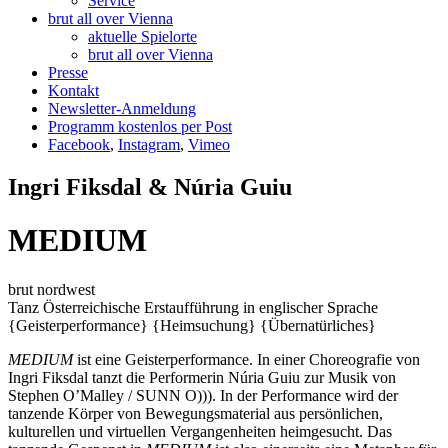
Service
brut all over Vienna
aktuelle Spielorte
brut all over Vienna
Presse
Kontakt
Newsletter-Anmeldung
Programm kostenlos per Post
Facebook
,
Instagram
,
Vimeo
Ingri Fiksdal & Núria Guiu
MEDIUM
brut nordwest
Tanz
Österreichische Erstaufführung
in englischer Sprache
{Geisterperformance}
{Heimsuchung}
{Übernatürliches}
MEDIUM
ist eine Geisterperformance. In einer Choreografie von
Ingri Fiksdal tanzt die Performerin Núria Guiu zur Musik von
Stephen O’Malley / SUNN O))). In der Performance wird der
tanzende Körper von Bewegungsmaterial aus persönlichen,
kulturellen und virtuellen Vergangenheiten heimgesucht. Das