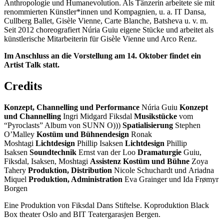
Anthropologie und Humanevolution. Als Tänzerin arbeitete sie mit
renommierten Künstler*innen und Kompagnien, u. a. IT Dansa,
Cullberg Ballet, Gisèle Vienne, Carte Blanche, Batsheva u. v. m.
Seit 2012 choreografiert Núria Guiu eigene Stücke und arbeitet als
künstlerische Mitarbeiterin für Gisèle Vienne und Arco Renz.
Im Anschluss an die Vorstellung am 14. Oktober findet ein
Artist Talk statt.
Credits
Konzept, Channelling und Performance
Núria Guiu
Konzept
und Channelling
Ingri Midgard Fiksdal
Musikstücke
vom
“Pyroclasts” Album von SUNN O)))
Spatialisierung
Stephen
O’Malley
Kostüm und Bühnendesign
Ronak
Moshtagi
Lichtdesign
Phillip Isaksen
Lichtdesign
Phillip
Isaksen
Soundtechnik
Ernst van der Loo
Dramaturgie
Guiu,
Fiksdal, Isaksen, Moshtagi
Assistenz Kostüm und Bühne
Zoya
Tahery
Produktion, Distribution
Nicole Schuchardt und Ariadna
Miquel
Produktion, Administration
Eva Grainger und Ida Frømyr
Borgen
Eine Produktion von Fiksdal Dans Stiftelse. Koproduktion Black
Box theater Oslo and BIT Teatergarasjen Bergen.