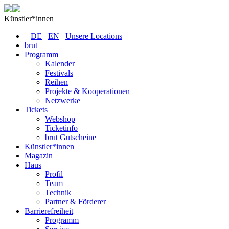
Künstler*innen
DE
EN
Unsere Locations
brut
Programm
Kalender
Festivals
Reihen
Projekte & Kooperationen
Netzwerke
Tickets
Webshop
Ticketinfo
brut Gutscheine
Künstler*innen
Magazin
Haus
Profil
Team
Technik
Partner & Förderer
Barrierefreiheit
Programm