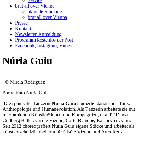
Service
brut all over Vienna
aktuelle Spielorte
brut all over Vienna
Presse
Kontakt
Newsletter-Anmeldung
Programm kostenlos per Post
Facebook
,
Instagram
,
Vimeo
Núria Guiu
, © Mireia Rodriguez
Portraitfoto Núria Guiu
Die spanische Tänzerin
Núria Guiu
studierte klassischen Tanz,
Anthropologie und Humanevolution. Als Tänzerin arbeitete sie mit
renommierten Künstler*innen und Kompagnien, u. a. IT Dansa,
Cullberg Ballet, Gisèle Vienne, Carte Blanche, Batsheva u. v. m.
Seit 2012 choreografiert Núria Guiu eigene Stücke und arbeitet als
künstlerische Mitarbeiterin für Gisèle Vienne und Arco Renz.