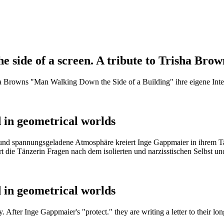
side of a screen. A tribute to Trisha Brow
a Browns "Man Walking Down the Side of a Building" ihre eigene Inter
d in geometrical worlds
ungsgeladene Atmosphäre kreiert Inge Gappmaier in ihrem Tanzstück 
rt die Tänzerin Fragen nach dem isolierten und narzisstischen Selbst u
d in geometrical worlds
 After Inge Gappmaier's "protect." they are writing a letter to their lon