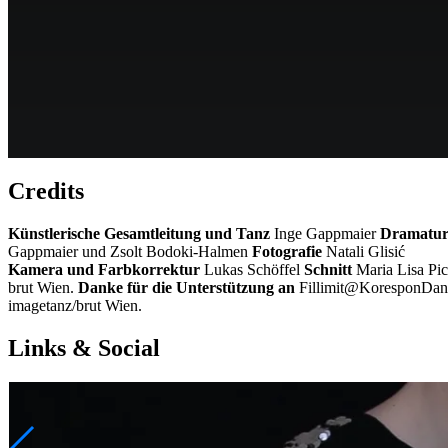
Credits
Künstlerische Gesamtleitung und Tanz
Inge Gappmaier
Dramatur
Gappmaier und Zsolt Bodoki-Halmen
Fotografie
Natali Glisić
Kamera und Farbkorrektur
Lukas Schöffel
Schnitt
Maria Lisa Pi
brut Wien.
Danke für die Unterstützung an
Fillimit@KoresponDanc
imagetanz/brut Wien.
Links & Social