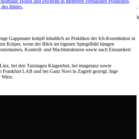
,
I
 Inge Gappmaier knüpft inhaltlich an Praktiken der Ich-Konstitution in
eten Körper, wenn der Blick im eigenen Spiegelbild hängen
Schutzräumen, Kontroll- und Machtstrukturen sowie nach Einsamkeit
e Linz, bei den Tanztagen Klagenfurt, bei imagetanz sowie
im Frankfurt LAB und bei Ganz Novi in Zagreb gezeigt. Inge
r Wien.