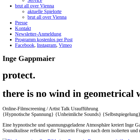
Service
brut all over Vienna
aktuelle Spielorte
brut all over Vienna
Presse
Kontakt
Newsletter-Anmeldung
Programm kostenlos per Post
Facebook
,
Instagram
,
Vimeo
Inge Gappmaier
protect.
there is no wind in geometrical 
Online-Filmscreening / Artist Talk
Uraufführung
{Hypnotische Spannung}
{Unheimliche Sounds}
{Selbstspiegelung
Eine hypnotische und spannungsgeladene Atmosphäre kreiert Inge G
Soundkulisse reflektiert die Tänzerin Fragen nach dem isolierten und n