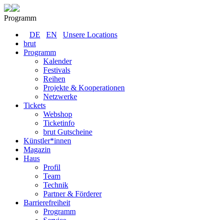
Programm
DE
EN
Unsere Locations
brut
Programm
Kalender
Festivals
Reihen
Projekte & Kooperationen
Netzwerke
Tickets
Webshop
Ticketinfo
brut Gutscheine
Künstler*innen
Magazin
Haus
Profil
Team
Technik
Partner & Förderer
Barrierefreiheit
Programm