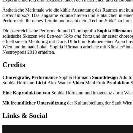
Ästhetische Merkmale wie die kühle Ausstattung des Raumes mit kün
current moods
. Das langsame Voranschreiten und Eintauchen in einen
Performerin ihr neues Terrain und macht den „Techno-Slide“ zu ihrer
Die österreichische Performerin und Choreografin
Sophia Hörmann
solistische Skizzen wie
Between Yoko and Yotta
und ihr erster choreo
erhielt sie ein Mentoring mit Doris Uhlich im Rahmen einer Ausschre
Wien und im nadaLokal. Sophia Hörmann arbeitete mit Künstler*inne
Nestroypreis 2018 erhielten.
Credits
Choreografie, Performance
Sophia Hörmann
Sounddesign
Adolfo
Sophia Hörmann
Licht
Alex Wanko
Video
Mani Froh
Produktion
S
Eine Koproduktion von
Sophia Hörmann und imagetanz / brut Wie
Mit freundlicher Unterstützung
der Kulturabteilung der Stadt Wien.
Links & Social