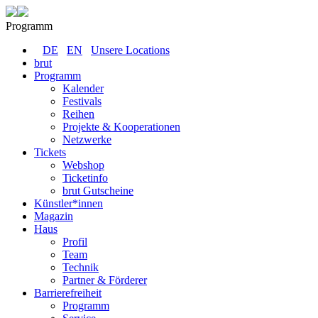
Programm
DE
EN
Unsere Locations
brut
Programm
Kalender
Festivals
Reihen
Projekte & Kooperationen
Netzwerke
Tickets
Webshop
Ticketinfo
brut Gutscheine
Künstler*innen
Magazin
Haus
Profil
Team
Technik
Partner & Förderer
Barrierefreiheit
Programm