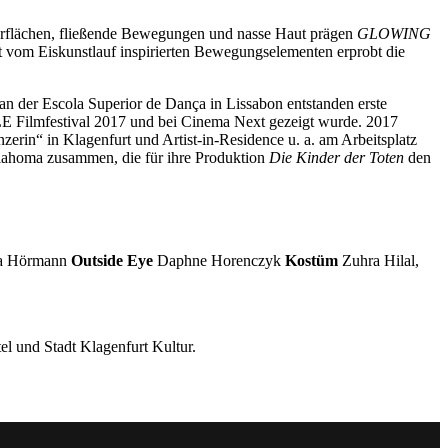
berflächen, fließende Bewegungen und nasse Haut prägen
GLOWING
it vom Eiskunstlauf inspirierten Bewegungselementen erprobt die
n der Escola Superior de Dança in Lissabon entstanden erste
 Filmfestival 2017 und bei Cinema Next gezeigt wurde. 2017
erin“ in Klagenfurt und Artist-in-Residence u. a. am Arbeitsplatz
klahoma zusammen, die für ihre Produktion
Die Kinder der Toten
den
a Hörmann
Outside Eye
Daphne Horenczyk
Kostüm
Zuhra Hilal,
el und Stadt Klagenfurt Kultur.