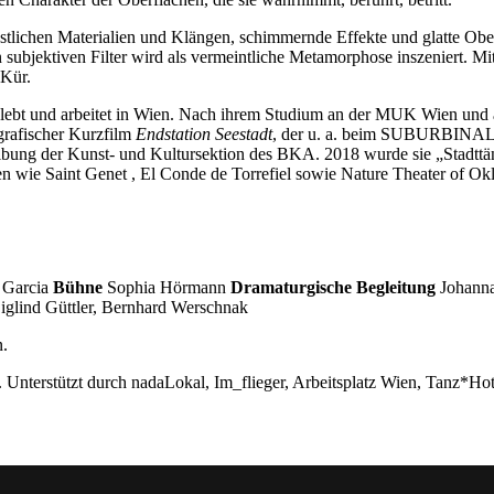
stlichen Materialien und Klängen, schimmernde Effekte und glatte O
 subjektiven Filter wird als vermeintliche Metamorphose inszeniert. M
 Kür.
lebt und arbeitet in Wien. Nach ihrem Studium an der MUK Wien und a
grafischer Kurzfilm
Endstation Seestadt
, der u. a. beim SUBURBINALE
ibung der Kunst- und Kultursektion des BKA. 2018 wurde sie „Stadttänz
n wie Saint Genet , El Conde de Torrefiel sowie Nature Theater of O
 Garcia
Bühne
Sophia Hörmann
Dramaturgische Begleitung
Johann
iglind Güttler, Bernhard Werschnak
n.
 Unterstützt durch nadaLokal, Im_flieger, Arbeitsplatz Wien, Tanz*Hot