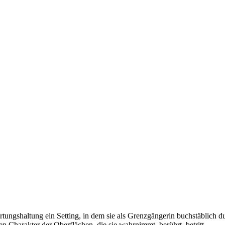
ngshaltung ein Setting, in dem sie als Grenzgängerin buchstäblich dur
n Charakter der Oberflächen, die sie wahrnimmt, berührt, betritt.