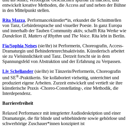
entwickelt kreative Methoden, die Access auf und neben der Bühne
in den Mittelpunkt stellen.
Rita Mazza
, Performancekünstler*in, erkundet die Schnittstellen
von Tanz, Gebärdensprache und visueller Poesie. In ganz Europa
und innerhalb der Tauben Community aktiv, schafft Rita Werke wie
Dandelion II
,
Matters of Rhythm
und
The Voice
. Rita lebt in Berlin.
Fia/Sophia Neises
(sie/ihr) ist Performerin, Choreografin, Access-
Dramaturgin und Behindertenrechtsaktivistin. Künstlerisch arbeitet
sie zu Vielsinnlichkeit und Tanz. Derzeit forscht sie in dem
Spannungsfeld von Abstraktion und der Erfahrung zu Verpassen.
Liv Schellander
(sie/ihr) ist Tänzerin/Performerin, Choreografin
®
und SE
-Praktikerin. Sie kollaboriert vielseitig, unterrichtet und
produziert eigene Arbeiten. Zurzeit entwickelt und vertieft sie ihre
künstlerische Praxis ›Choreo-Constellating‹, eine Methodik, die
Interdependenz.
Barrierefreiheit
Relaxed Performance mit integrierter Audiodeskription und einer
Dramaturgie, die für blinde und sehbehinderte sowie gehörlose und
schwerhörige Zuschauer*innen konzipiert ist