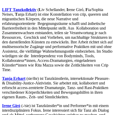
LIFT Tanzkollektiv
(
L
iv Schellander,
I
rene Giró,
F
ia/Sophia
Neises,
T
anja Erhart) ist eine Konstellation von crip, queeren und
migrantischen Körpern, die neue Narrative und
erfahrungsorientierte Begegnungsräume schafft und ästhetische
Barrierefreiheit in den Mittelpunkt stellt. Aus Kollaboration und
Zusammenwachsen entstanden, teilen sie Verantwortung je nach
Ressourcen, Geschick und Vorlieben, um nachhaltige Strukturen in
den darstellenden Künsten zu entwickeln. Ihre Arbeit richtet sich auf
multisensorische Zugänge und performative Praktiken mit und ohne
Assistenz, die vielfältige Wahrnehmungsstile einbeziehen. Im Studio
würdigen sie die Interdependenz von Bodyminds, Tools,
Kollaborateur*innen, Access-Dramaturgien, eingeladenen
Künstler*innen wie Rita Mazza sowie die Zeitlichkeiten von Crip
Time.
Tanja Erhart
(sie/ihr) ist Tanzkünstlerin, intersektionale Pleasure-
& Disability-Justice-Aktivistin. Sie arbeitet mit, kollaboriert und
erforscht access-zentrierte Dramaturgie, Tanz- und Rast-Praktiken
verschiedener Körperlichkeiten und Bewegungshilfen in ihren
eigenen Raum-, Zeit- und Sinnlichkeiten.
Irene Giró
(-/sie) ist Tanzkünstler*in und Performer*in mit einem
interdisziplinären Fokus. Irene interessiert sich für Tanz als Dialog
und als Mittel, verborgene Geschichten spürbar zu machen, und