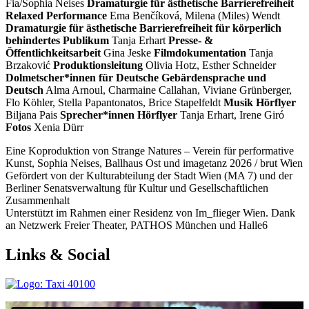
Fia/Sophia Neises
Dramaturgie für ästhetische Barrierefreiheit
Relaxed Performance
Ema Benčíková, Milena (Miles) Wendt
Dramaturgie für ästhetische Barrierefreiheit für körperlich
behindertes Publikum
Tanja Erhart
Presse- &
Öffentlichkeitsarbeit
Gina Jeske
Filmdokumentation
Tanja
Brzaković
Produktionsleitung
Olivia Hotz, Esther Schneider
Dolmetscher*innen für Deutsche Gebärdensprache und
Deutsch
Alma Arnoul, Charmaine Callahan, Viviane Grünberger,
Flo Köhler, Stella Papantonatos, Brice Stapelfeldt
Musik Hörflyer
Biljana Pais
Sprecher*innen Hörflyer
Tanja Erhart, Irene Giró
Fotos
Xenia Dürr
Eine Koproduktion von Strange Natures – Verein für performative
Kunst, Sophia Neises, Ballhaus Ost und imagetanz 2026 / brut Wien
Gefördert von der Kulturabteilung der Stadt Wien (MA 7) und der
Berliner Senatsverwaltung für Kultur und Gesellschaftlichen
Zusammenhalt
Unterstützt im Rahmen einer Residenz von Im_flieger Wien. Dank
an Netzwerk Freier Theater, PATHOS München und Halle6
Links & Social