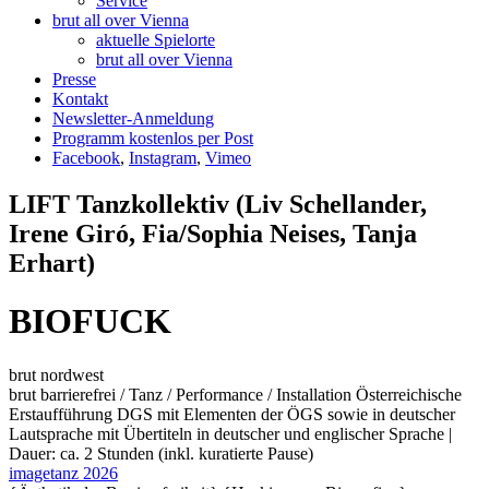
Service
brut all over Vienna
aktuelle Spielorte
brut all over Vienna
Presse
Kontakt
Newsletter-Anmeldung
Programm kostenlos per Post
Facebook
,
Instagram
,
Vimeo
LIFT Tanzkollektiv (Liv Schellander,
Irene Giró, Fia/Sophia Neises, Tanja
Erhart)
BIOFUCK
brut nordwest
brut barrierefrei / Tanz / Performance / Installation
Österreichische
Erstaufführung
DGS mit Elementen der ÖGS sowie in deutscher
Lautsprache mit Übertiteln in deutscher und englischer Sprache |
Dauer: ca. 2 Stunden (inkl. kuratierte Pause)
imagetanz 2026