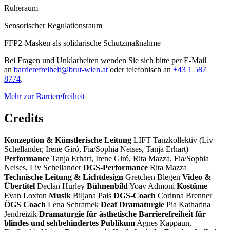
Ruheraum
Sensorischer Regulationsraum
FFP2-Masken als solidarische Schutzmaßnahme
Bei Fragen und Unklarheiten wenden Sie sich bitte per E-Mail
an
barrierefreiheit@brut-wien.at
oder telefonisch an
+43 1 587
8774
.
Mehr zur Barrierefreiheit
Credits
Konzeption & Künstlerische Leitung
LIFT Tanzkollektiv (Liv
Schellander, Irene Giró, Fia/Sophia Neises, Tanja Erhart)
Performance
Tanja Erhart, Irene Giró, Rita Mazza, Fia/Sophia
Neises, Liv Schellander
DGS-Performance
Rita Mazza
Technische Leitung & Lichtdesign
Gretchen Blegen
Video &
Übertitel
Declan Hurley
Bühnenbild
Yoav Admoni
Kostüme
Evan Loxton
Musik
Biljana Pais
DGS-Coach
Corinna Brenner
ÖGS Coach
Lena Schramek
Deaf Dramaturgie
Pia Katharina
Jendreizik
Dramaturgie für ästhetische Barrierefreiheit für
blindes und sehbehindertes Publikum
Agnes Kappaun,