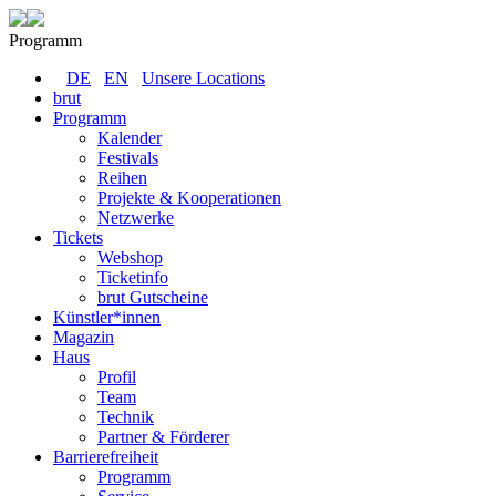
Programm
DE
EN
Unsere Locations
brut
Programm
Kalender
Festivals
Reihen
Projekte & Kooperationen
Netzwerke
Tickets
Webshop
Ticketinfo
brut Gutscheine
Künstler*innen
Magazin
Haus
Profil
Team
Technik
Partner & Förderer
Barrierefreiheit
Programm