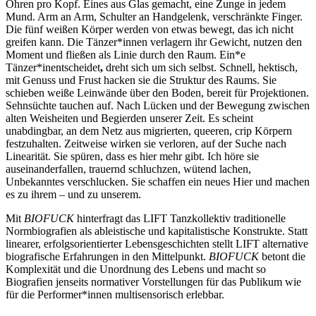
Ohren pro Kopf. Eines aus Glas gemacht, eine Zunge in jedem
Mund. Arm an Arm, Schulter an Handgelenk, verschränkte Finger.
Die fünf weißen Körper werden von etwas bewegt, das ich nicht
greifen kann. Die Tänzer*innen verlagern ihr Gewicht, nutzen den
Moment und fließen als Linie durch den Raum. Ein*e
Tänzer*inentscheidet
,
dreht sich um sich selbst. Schnell, hektisch,
mit Genuss und Frust hacken sie die Struktur des Raums. Sie
schieben weiße Leinwände über den Boden, bereit für Projektionen.
Sehnsüchte tauchen auf. Nach Lücken und der Bewegung zwischen
alten Weisheiten und Begierden unserer Zeit. Es scheint
unabdingbar, an dem Netz aus migrierten, queeren, crip Körpern
festzuhalten. Zeitweise wirken sie verloren, auf der Suche nach
Linearität. Sie spüren, dass es hier mehr gibt. Ich höre sie
auseinanderfallen, trauernd schluchzen, wütend lachen,
Unbekanntes verschlucken. Sie schaffen ein neues Hier und machen
es zu ihrem – und zu unserem.
Mit
BIOFUCK
hinterfragt das LIFT Tanzkollektiv traditionelle
Normbiografien als ableistische und kapitalistische Konstrukte. Statt
linearer, erfolgsorientierter Lebensgeschichten stellt LIFT alternative
biografische Erfahrungen in den Mittelpunkt.
BIOFUCK
betont die
Komplexität und die Unordnung des Lebens und macht so
Biografien jenseits normativer Vorstellungen für das Publikum wie
für die Performer*innen multisensorisch erlebbar.