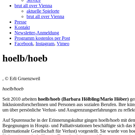
Service
brut all over Vienna
aktuelle Spielorte
brut all over Vienna
Presse
Kontakt
Newsletter-Anmeldung
Programm kostenlos per Post
Facebook
,
Instagram
,
Vimeo
hoelb/hoeb
, © Erli Gruenzweil
hoelb/hoeb
Seit 2010 arbeiten
hoelb/hoeb (Barbara Hölbling/Mario Höber)
gem
InklusionsforscherInnen und Personen aus sozialen Berufen. Ihre kün
um über persönliche Verlust- und Ausgrenzungserfahrungen zu reflek
Auf Spurensuche in der Erinnerungskultur gingen hoelb/hoeb mit dem 
Begegnungen in Hospiz- und Palliativstationen beschäftigte sich d
(Internationale Gesellschaft für Verlust) vorgestellt. Sie wurde von