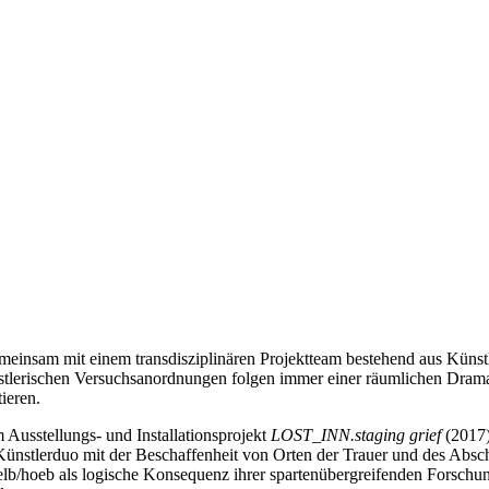
einsam mit einem transdisziplinären Projektteam bestehend aus Künstl
stlerischen Versuchsanordnungen folgen immer einer räumlichen Dramat
tieren.
Ausstellungs- und Installationsprojekt
LOST_INN.staging grief
(2017)
as Künstlerduo mit der Beschaffenheit von Orten der Trauer und des 
 hoelb/hoeb als logische Konsequenz ihrer spartenübergreifenden Forsch