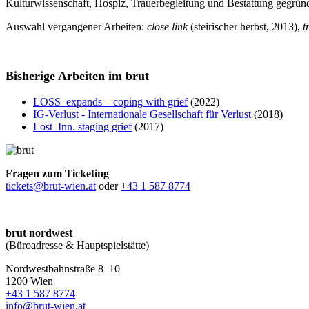
Kulturwissenschaft, Hospiz, Trauerbegleitung und Bestattung gegründ
Auswahl vergangener Arbeiten:
close link
(steirischer herbst, 2013),
t
Bisherige Arbeiten im brut
LOSS_expands – coping with grief
(2022)
IG-Verlust - Internationale Gesellschaft für Verlust
(2018)
Lost_Inn. staging grief
(2017)
Fragen zum Ticketing
tickets@brut-wien.at
oder
+43 1 587 8774
brut nordwest
(Büroadresse & Hauptspielstätte)
Nordwestbahnstraße 8–10
1200 Wien
+43 1 587 8774
info@brut-wien.at