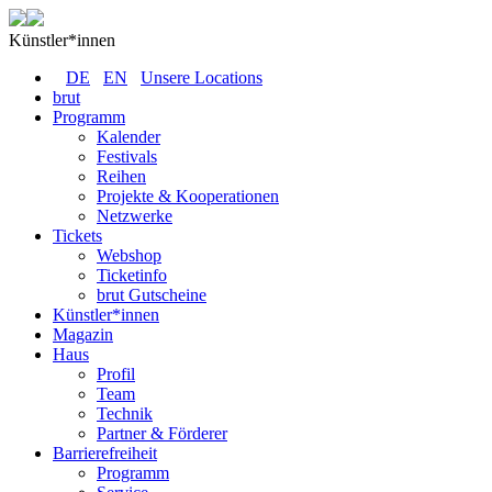
Künstler*innen
DE
EN
Unsere Locations
brut
Programm
Kalender
Festivals
Reihen
Projekte & Kooperationen
Netzwerke
Tickets
Webshop
Ticketinfo
brut Gutscheine
Künstler*innen
Magazin
Haus
Profil
Team
Technik
Partner & Förderer
Barrierefreiheit
Programm