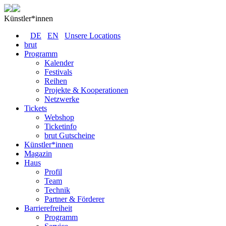
Künstler*innen
DE
EN
Unsere Locations
brut
Programm
Kalender
Festivals
Reihen
Projekte & Kooperationen
Netzwerke
Tickets
Webshop
Ticketinfo
brut Gutscheine
Künstler*innen
Magazin
Haus
Profil
Team
Technik
Partner & Förderer
Barrierefreiheit
Programm