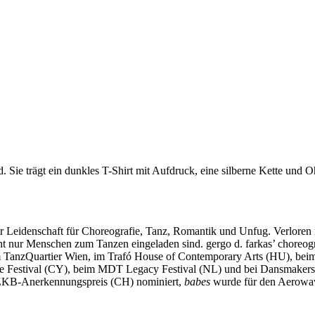
er Leidenschaft für Choreografie, Tanz, Romantik und Unfug. Verlore
ht nur Menschen zum Tanzen eingeladen sind. gergo d. farkas’ choreog
 im TanzQuartier Wien, im Trafó House of Contemporary Arts (HU), be
 Festival (CY), beim MDT Legacy Festival (NL) und bei Dansmakers A
ZKB-Anerkennungspreis (CH) nominiert,
babes
wurde für den Aerowav