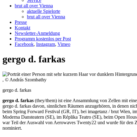
Service
brut all over Vienna
aktuelle Spielorte
brut all over Vienna
Presse
Kontakt
Newsletter-Anmeldung
Programm kostenlos per Post
Facebook
,
Instagram
,
Vimeo
gergo d. farkas
, © András Szombathy
gergo d. farkas
gergo d. farkas
(they/them) ist eine Ansammlung von Zellen mit ein
gergo d. farkas davon, sinnlichen Räumen anzugehören, in denen nic
beim Spring Forward Festival (GR, IT), bei imagetanz / brut Wien,
Moderna Dansteatern (SE), im Réplika Teatro (SE), beim Open House
war Teil der Auswahl von Aerowaves Twenty22 und wurde für den 
nominiert.