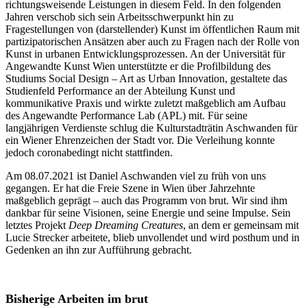
richtungsweisende Leistungen in diesem Feld. In den folgenden
Jahren verschob sich sein Arbeitsschwerpunkt hin zu
Fragestellungen von (darstellender) Kunst im öffentlichen Raum mit
partizipatorischen Ansätzen aber auch zu Fragen nach der Rolle von
Kunst in urbanen Entwicklungsprozessen. An der Universität für
Angewandte Kunst Wien unterstützte er die Profilbildung des
Studiums Social Design – Art as Urban Innovation, gestaltete das
Studienfeld Performance an der Abteilung Kunst und
kommunikative Praxis und wirkte zuletzt maßgeblich am Aufbau
des Angewandte Performance Lab (APL) mit. Für seine
langjährigen Verdienste schlug die Kulturstadträtin Aschwanden für
ein Wiener Ehrenzeichen der Stadt vor. Die Verleihung konnte
jedoch coronabedingt nicht stattfinden.
Am 08.07.2021 ist Daniel Aschwanden viel zu früh von uns
gegangen. Er hat die Freie Szene in Wien über Jahrzehnte
maßgeblich geprägt – auch das Programm von brut. Wir sind ihm
dankbar für seine Visionen, seine Energie und seine Impulse. Sein
letztes Projekt
Deep Dreaming Creatures
, an dem er gemeinsam mit
Lucie Strecker arbeitete, blieb unvollendet und wird posthum und in
Gedenken an ihn zur Aufführung gebracht.
Bisherige Arbeiten im brut