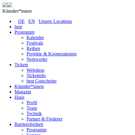
Künstler*innen
DE
EN
Unsere Locations
brut
Programm
Kalender
Festivals
Reihen
Projekte & Kooperationen
Netzwerke
Tickets
Webshop
Ticketinfo
brut Gutscheine
Künstler*innen
Magazin
Haus
Profil
Team
Technik
Partner & Förderer
Barrierefreiheit
Programm