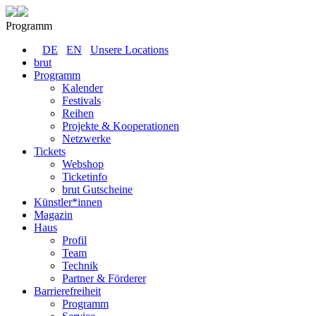
Programm
DE
EN
Unsere Locations
brut
Programm
Kalender
Festivals
Reihen
Projekte & Kooperationen
Netzwerke
Tickets
Webshop
Ticketinfo
brut Gutscheine
Künstler*innen
Magazin
Haus
Profil
Team
Technik
Partner & Förderer
Barrierefreiheit
Programm