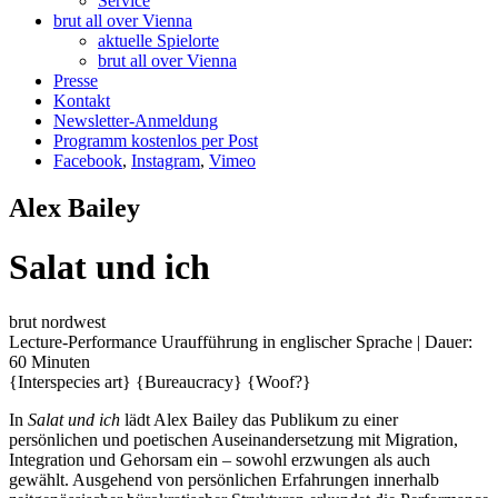
Service
brut all over Vienna
aktuelle Spielorte
brut all over Vienna
Presse
Kontakt
Newsletter-Anmeldung
Programm kostenlos per Post
Facebook
,
Instagram
,
Vimeo
Alex Bailey
Salat und ich
brut nordwest
Lecture-Performance
Uraufführung
in englischer Sprache | Dauer:
60 Minuten
{Interspecies art}
{Bureaucracy}
{Woof?}
In
Salat und ich
lädt Alex Bailey das Publikum zu einer
persönlichen und poetischen Auseinandersetzung mit Migration,
Integration und Gehorsam ein – sowohl erzwungen als auch
gewählt. Ausgehend von persönlichen Erfahrungen innerhalb