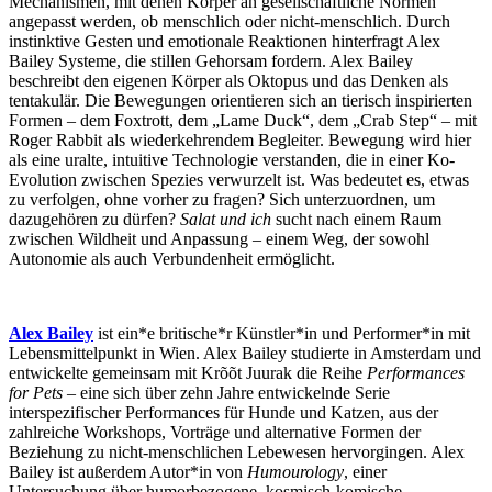
Mechanismen, mit denen Körper an gesellschaftliche Normen
angepasst werden, ob menschlich oder nicht-menschlich. Durch
instinktive Gesten und emotionale Reaktionen hinterfragt Alex
Bailey Systeme, die stillen Gehorsam fordern. Alex Bailey
beschreibt den eigenen Körper als Oktopus und das Denken als
tentakulär. Die Bewegungen orientieren sich an tierisch inspirierten
Formen – dem Foxtrott, dem „Lame Duck“, dem „Crab Step“ – mit
Roger Rabbit als wiederkehrendem Begleiter. Bewegung wird hier
als eine uralte, intuitive Technologie verstanden, die in einer Ko-
Evolution zwischen Spezies verwurzelt ist. Was bedeutet es, etwas
zu verfolgen, ohne vorher zu fragen? Sich unterzuordnen, um
dazugehören zu dürfen?
Salat und ich
sucht nach einem Raum
zwischen Wildheit und Anpassung – einem Weg, der sowohl
Autonomie als auch Verbundenheit ermöglicht.
Alex Bailey
ist ein*e britische*r Künstler*in und Performer*in mit
Lebensmittelpunkt in Wien. Alex Bailey studierte in Amsterdam und
entwickelte gemeinsam mit Krõõt Juurak die Reihe
Performances
for Pets
– eine sich über zehn Jahre entwickelnde Serie
interspezifischer Performances für Hunde und Katzen, aus der
zahlreiche Workshops, Vorträge und alternative Formen der
Beziehung zu nicht-menschlichen Lebewesen hervorgingen. Alex
Bailey ist außerdem Autor*in von
Humourology
, einer
Untersuchung über humorbezogene, kosmisch-komische