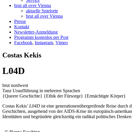
Service
brut all over Vienna
aktuelle Spielorte
brut all over Vienna
Presse
Kontakt
Newsletter-Anmeldung
Programm kostenlos per Post
Facebook
,
Instagram
,
Vimeo
Costas Kekis
L04D
brut nordwest
Tanz
Uraufführung
in mehreren Sprachen
{Queere Geschichte}
{Ethik der Fürsorge}
{Ermächtigte Körper}
Costas Kekis’
L04D
ist eine generationenübergreifende Reise durch
Geschichten, ausgehend von der AIDS-Krise im europäisch-amerikani
Identitäten und begründete gleichzeitig ein radikal politisches Denk
, © Hanna Fasching