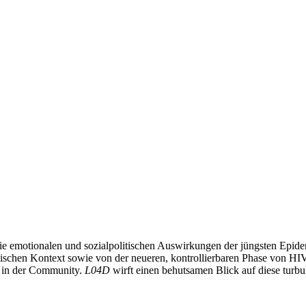
 die emotionalen und sozialpolitischen Auswirkungen der jüngsten Epi
schen Kontext sowie von der neueren, kontrollierbaren Phase von HIV.
en in der Community.
L04D
wirft einen behutsamen Blick auf diese turbul