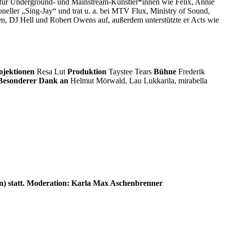
o für Underground- und Mainstream-Künstler*innen wie Felix, Annie
ler „Sing-Jay“ und trat u. a. bei MTV Flux, Ministry of Sound,
 DJ Hell und Robert Owens auf, außerdem unterstützte er Acts wie
ojektionen
Resa Lut
Produktion
Taystee Tears
Bühne
Frederik
Besonderer Dank an
Helmut Mörwald, Lau Lukkarila, mirabella
 statt. Moderation: Karla Max Aschenbrenner