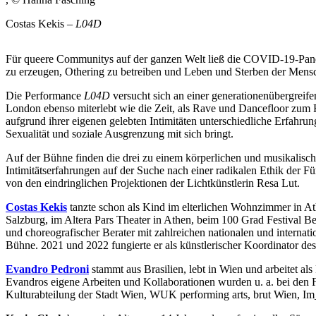
Costas Kekis –
L04D
Für queere Communitys auf der ganzen Welt ließ die COVID-19-Pande
zu erzeugen, Othering zu betreiben und Leben und Sterben der Mensch
Die Performance
L04D
versucht sich an einer generationenübergrei
London ebenso miterlebt wie die Zeit, als Rave und Dancefloor zu
aufgrund ihrer eigenen gelebten Intimitäten unterschiedliche Erfahru
Sexualität und soziale Ausgrenzung mit sich bringt.
Auf der Bühne finden die drei zu einem körperlichen und musikalisc
Intimitätserfahrungen auf der Suche nach einer radikalen Ethik der 
von den eindringlichen Projektionen der Lichtkünstlerin Resa Lut.
Costas Kekis
tanzte schon als Kind im elterlichen Wohnzimmer in At
Salzburg, im Altera Pars Theater in Athen, beim 100 Grad Festival B
und choreografischer Berater mit zahlreichen nationalen und intern
Bühne. 2021 und 2022 fungierte er als künstlerischer Koordinato
Evandro Pedroni
stammt aus Brasilien, lebt in Wien und arbeitet 
Evandros eigene Arbeiten und Kollaborationen wurden u. a. bei den
Kulturabteilung der Stadt Wien, WUK performing arts, brut Wien, Im