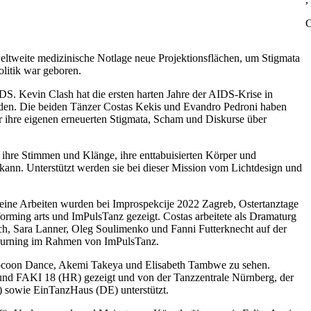
C
tweite medizinische Notlage neue Projektionsflächen, um Stigmata
olitik war geboren.
. Kevin Clash hat die ersten harten Jahre der AIDS-Krise in
den. Die beiden Tänzer Costas Kekis und Evandro Pedroni haben
er ihre eigenen erneuerten Stigmata, Scham und Diskurse über
 ihre Stimmen und Klänge, ihre enttabuisierten Körper und
 kann. Unterstützt werden sie bei dieser Mission vom Lichtdesign und
Seine Arbeiten wurden bei Improspekcije 2022 Zagreb, Ostertanztage
orming arts und ImPulsTanz gezeigt. Costas arbeitete als Dramaturg
ch, Sara Lanner, Oleg Soulimenko und Fanni Futterknecht auf der
 Burning im Rahmen von ImPulsTanz.
on Cocoon Dance, Akemi Takeya und Elisabeth Tambwe zu sehen.
und FAKI 18 (HR) gezeigt und von der Tanzzentrale Nürnberg, der
) sowie EinTanzHaus (DE) unterstützt.