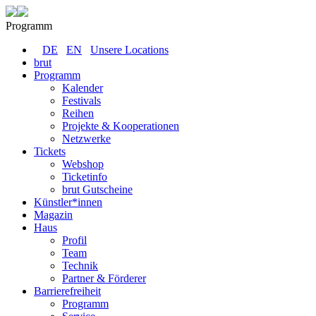
Programm
DE
EN
Unsere Locations
brut
Programm
Kalender
Festivals
Reihen
Projekte & Kooperationen
Netzwerke
Tickets
Webshop
Ticketinfo
brut Gutscheine
Künstler*innen
Magazin
Haus
Profil
Team
Technik
Partner & Förderer
Barrierefreiheit
Programm