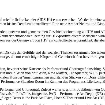
mie die Schrecken der AIDS-Krise neu erwachen. Wieder bot eine wel
en bis ins Detail zu kontrollieren. Eine neue Art der Nekro- und Biop
fenden, queeren und gemeinsamen Geschichtsschreibung zu HIV und AIDS
m Raum der emotionalen Rettung für HIV-positive queere Menschen wur
ngen aus der Gegenwart von HIV als kontrollierbarer Krankheit, die ab
hen Diskurs der Gefühle und der sozialen Themen zusammen. Sie teilen
Fürsorge, die nur ermächtigte Körper und Gemeinschaften hervorbringen
hen, bevor er seine Karriere als Performer und Choreograf einschlug. 
erlin und in Wien von brut Wien, Raw Matters, Tanzquartier, WUK perf
ationalen Künstler*innen zusammen und stand in Stücken von Doris Uhli
r des Performance Situation Room im Rahmen des Programms Life Long
als Performer und Choreograf. Zuletzt war er u. a. in Produktionen v
 Festivals ImPulsTanz, imagetanz, PAD – Performance Art Depot (DE) 
_flieger, Bears in the Park Art Place, HochX Theater und Live Art (DE