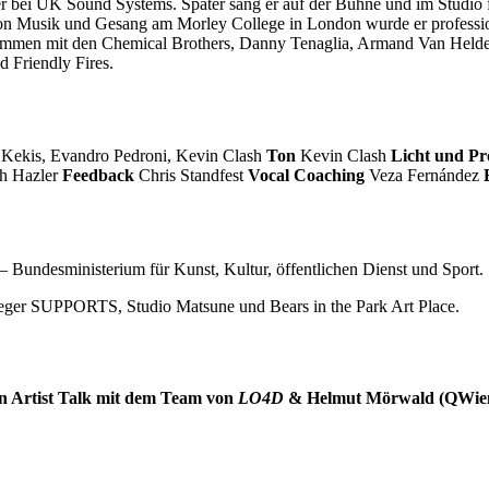
ger bei UK Sound Systems. Später sang er auf der Bühne und im Studi
Musik und Gesang am Morley College in London wurde er professionel
men mit den Chemical Brothers, Danny Tenaglia, Armand Van Helden,
d Friendly Fires.
Kekis, Evandro Pedroni, Kevin Clash
Ton
Kevin Clash
Licht und Pr
h Hazler
Feedback
Chris Standfest
Vocal Coaching
Veza Fernández
Bundesministerium für Kunst, Kultur, öffentlichen Dienst und Sport.
flieger SUPPORTS, Studio Matsune und Bears in the Park Art Place.
in Artist Talk mit dem Team von
LO4D
& Helmut Mörwald (QWien)