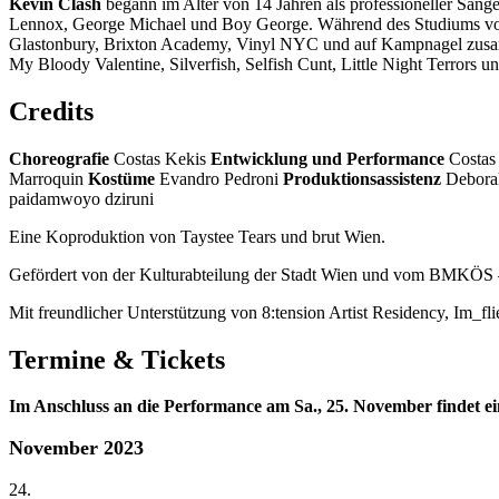
Kevin Clash
begann im Alter von 14 Jahren als professioneller Sän
Lennox, George Michael und Boy George. Während des Studiums von 
Glastonbury, Brixton Academy, Vinyl NYC und auf Kampnagel zusam
My Bloody Valentine, Silverfish, Selfish Cunt, Little Night Terrors un
Credits
Choreografie
Costas Kekis
Entwicklung und Performance
Costas 
Marroquin
Kostüme
Evandro Pedroni
Produktionsassistenz
Debora
paidamwoyo dziruni
Eine Koproduktion von Taystee Tears und brut Wien.
Gefördert von der Kulturabteilung der Stadt Wien und vom BMKÖS – 
Mit freundlicher Unterstützung von 8:tension Artist Residency, Im_
Termine & Tickets
Im Anschluss an die Performance am Sa., 25. November findet e
November 2023
24.