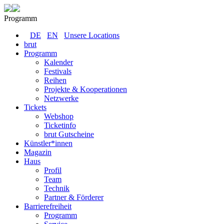
Programm
DE
EN
Unsere Locations
brut
Programm
Kalender
Festivals
Reihen
Projekte & Kooperationen
Netzwerke
Tickets
Webshop
Ticketinfo
brut Gutscheine
Künstler*innen
Magazin
Haus
Profil
Team
Technik
Partner & Förderer
Barrierefreiheit
Programm