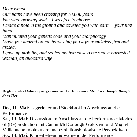
Dear wheat,
Our paths have been crossing for 10.000 years
You were growing wild – I was free to choose
I made a hole in the ground and covered you with earth – your first
home.
Manipulated your genetic code and your morphology
Made you depend on me harvesting you – your spikelets firm and
closed.
I gave up mobility, and sealed my hymen – to become a harvested
woman, an allocated wife
Begleitendes Rahmenprogramm zur Performance
She does Dough, Dough
does Her
Do., 11. Mai:
Lagerfeuer und Stockbrot im Anschluss an die
Performance
Sa., 13. Mai:
Diskussion im Anschluss an die Performance: Modes
of (Re)production mit Caitlin McDonough-Goldstein und Miguel
Valllebueno, molekulare und evolutionsbiologische Perspektiven.
So., 14. Mai:
Kinderbetreuung während der Performance.