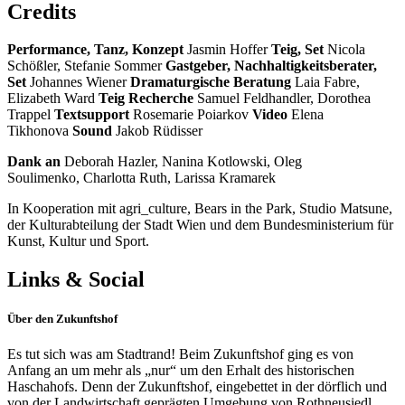
Credits
Performance, Tanz, Konzept
Jasmin Hoffer
Teig, Set
Nicola
Schößler, Stefanie Sommer
Gastgeber, Nachhaltigkeitsberater,
Set
Johannes Wiener
Dramaturgische Beratung
Laia Fabre,
Elizabeth Ward
Teig Recherche
Samuel Feldhandler, Dorothea
Trappel
Textsupport
Rosemarie Poiarkov
Video
Elena
Tikhonova
Sound
Jakob Rüdisser
Dank an
Deborah Hazler, Nanina Kotlowski, Oleg
Soulimenko, Charlotta Ruth, Larissa Kramarek
In Kooperation mit agri_culture, Bears in the Park, Studio Matsune,
der Kulturabteilung der Stadt Wien und dem Bundesministerium für
Kunst, Kultur und Sport.
Links & Social
Über den Zukunftshof
Es tut sich was am Stadtrand! Beim Zukunftshof ging es von
Anfang an um mehr als „nur“ um den Erhalt des historischen
Haschahofs. Denn der Zukunftshof, eingebettet in der dörflich und
von der Landwirtschaft geprägten Umgebung von Rothneusiedl,