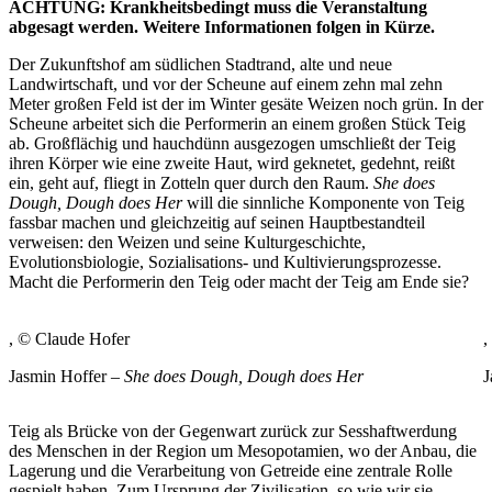
ACHTUNG: Krankheitsbedingt muss die Veranstaltung
abgesagt werden. Weitere Informationen folgen in Kürze.
Der Zukunftshof am südlichen Stadtrand, alte und neue
Landwirtschaft, und vor der Scheune auf einem zehn mal zehn
Meter großen Feld ist der im Winter gesäte Weizen noch grün. In der
Scheune arbeitet sich die Performerin an einem großen Stück Teig
ab. Großflächig und hauchdünn ausgezogen umschließt der Teig
ihren Körper wie eine zweite Haut, wird geknetet, gedehnt, reißt
ein, geht auf, fliegt in Zotteln quer durch den Raum.
She does
Dough, Dough does Her
will die sinnliche Komponente von Teig
fassbar machen und gleichzeitig auf seinen Hauptbestandteil
verweisen: den Weizen und seine Kulturgeschichte,
Evolutionsbiologie, Sozialisations- und Kultivierungsprozesse.
Macht die Performerin den Teig oder macht der Teig am Ende sie?
, © Claude Hofer
,
Jasmin Hoffer –
She does Dough, Dough does Her
J
Teig als Brücke von der Gegenwart zurück zur Sesshaftwerdung
des Menschen in der Region um Mesopotamien, wo der Anbau, die
Lagerung und die Verarbeitung von Getreide eine zentrale Rolle
gespielt haben. Zum Ursprung der Zivilisation, so wie wir sie