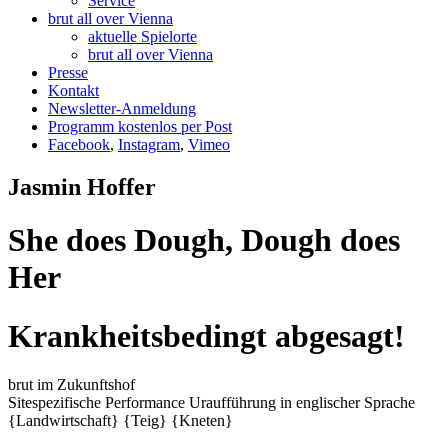
Service
brut all over Vienna
aktuelle Spielorte
brut all over Vienna
Presse
Kontakt
Newsletter-Anmeldung
Programm kostenlos per Post
Facebook
,
Instagram
,
Vimeo
Jasmin Hoffer
She does Dough, Dough does
Her
Krankheitsbedingt abgesagt!
brut im Zukunftshof
Sitespezifische Performance
Uraufführung
in englischer Sprache
{Landwirtschaft}
{Teig}
{Kneten}