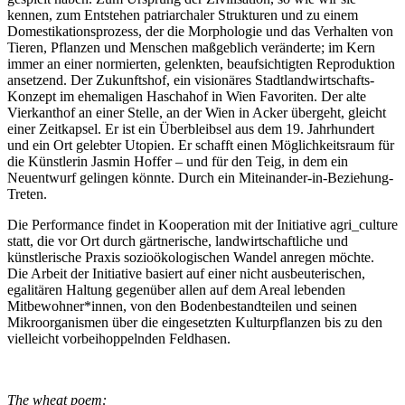
kennen, zum Entstehen patriarchaler Strukturen und zu einem
Domestikationsprozess, der die Morphologie und das Verhalten von
Tieren, Pflanzen und Menschen maßgeblich veränderte; im Kern
immer an einer normierten, gelenkten, beaufsichtigten Reproduktion
ansetzend. Der Zukunftshof, ein visionäres Stadtlandwirtschafts-
Konzept im ehemaligen Haschahof in Wien Favoriten. Der alte
Vierkanthof an einer Stelle, an der Wien in Acker übergeht, gleicht
einer Zeitkapsel. Er ist ein Überbleibsel aus dem 19. Jahrhundert
und ein Ort gelebter Utopien. Er schafft einen Möglichkeitsraum für
die Künstlerin Jasmin Hoffer – und für den Teig, in dem ein
Neuentwurf gelingen könnte. Durch ein Miteinander-in-Beziehung-
Treten.
Die Performance findet in Kooperation mit der Initiative agri_culture
statt, die vor Ort durch gärtnerische, landwirtschaftliche und
künstlerische Praxis sozioökologischen Wandel anregen möchte.
Die Arbeit der Initiative basiert auf einer nicht ausbeuterischen,
egalitären Haltung gegenüber allen auf dem Areal lebenden
Mitbewohner*innen, von den Bodenbestandteilen und seinen
Mikroorganismen über die eingesetzten Kulturpflanzen bis zu den
vielleicht vorbeihoppelnden Feldhasen.
The wheat poem: