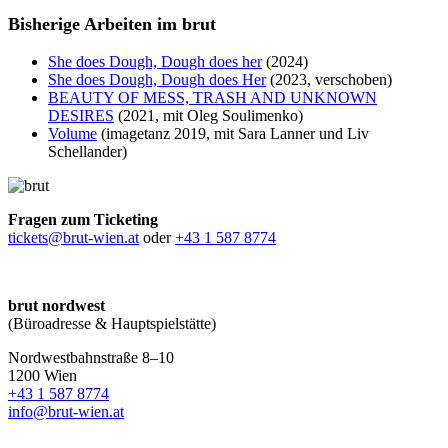
Bisherige Arbeiten im brut
She does Dough, Dough does her
(2024)
She does Dough, Dough does Her
(2023, verschoben)
BEAUTY OF MESS, TRASH AND UNKNOWN
DESIRES
(2021, mit Oleg Soulimenko)
Volume
(imagetanz 2019, mit Sara Lanner und Liv
Schellander)
Fragen zum Ticketing
tickets@brut-wien.at
oder
+43 1 587 8774
brut nordwest
(Büroadresse & Hauptspielstätte)
Nordwestbahnstraße 8–10
1200 Wien
+43 1 587 8774
info@brut-wien.at