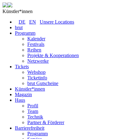
Künstler*innen
DE
EN
Unsere Locations
brut
Programm
Kalender
Festivals
Reihen
Projekte & Kooperationen
Netzwerke
Tickets
Webshop
Ticketinfo
brut Gutscheine
Künstler*innen
Magazin
Haus
Profil
Team
Technik
Partner & Förderer
Barrierefreiheit
Programm