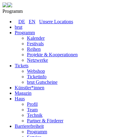
Programm
DE
EN
Unsere Locations
brut
Programm
Kalender
Festivals
Reihen
Projekte & Kooperationen
Netzwerke
Tickets
Webshop
Ticketinfo
brut Gutscheine
Künstler*innen
Magazin
Haus
Profil
Team
Technik
Partner & Förderer
Barrierefreiheit
Programm