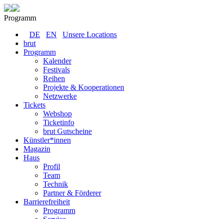
Programm
DE
EN
Unsere Locations
brut
Programm
Kalender
Festivals
Reihen
Projekte & Kooperationen
Netzwerke
Tickets
Webshop
Ticketinfo
brut Gutscheine
Künstler*innen
Magazin
Haus
Profil
Team
Technik
Partner & Förderer
Barrierefreiheit
Programm