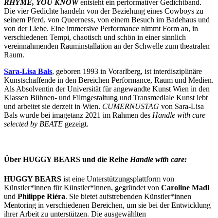
RHYME, YOU KNOW
entsteht ein performativer Gedichtband.
Die vier Gedichte handeln von der Beziehung eines Cowboys zu
seinem Pferd, von Queerness, von einem Besuch im Badehaus und
von der Liebe. Eine immersive Performance nimmt Form an, in
verschiedenen Tempi, chaotisch und schön in einer sinnlich
vereinnahmenden Rauminstallation an der Schwelle zum theatralen
Raum.
Sara-Lisa Bals
, geboren 1993 in Vorarlberg, ist interdisziplinäre
Kunstschaffende in den Bereichen Performance, Raum und Medien.
Als Absolventin der Universität für angewandte Kunst Wien in den
Klassen Bühnen- und Filmgestaltung und Transmediale Kunst lebt
und arbeitet sie derzeit in Wien.
CUMERNUSTAG
von Sara-Lisa
Bals wurde bei imagetanz 2021 im Rahmen des
Handle with care
selected by BEATE
gezeigt.
Über HUGGY BEARS und die Reihe
Handle with care:
HUGGY BEARS
ist eine Unterstützungsplattform von
Künstler*innen für Künstler*innen, gegründet von
Caroline Madl
und
Philippe Riéra
. Sie bietet aufstrebenden Künstler*innen
Mentoring in verschiedenen Bereichen, um sie bei der Entwicklung
ihrer Arbeit zu unterstützen. Die ausgewählten