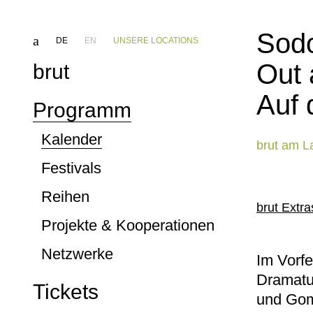
Sod
DE
EN
UNSERE LOCATIONS
Out 
brut
Auf 
Programm
Kalender
brut am L
Festivals
Reihen
brut Extra
Projekte & Kooperationen
Netzwerke
Im Vorfe
Dramatu
Tickets
und Go