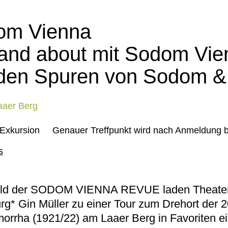
om Vienna
and about mit Sodom Vie
den Spuren von Sodom &
aaer Berg
Exkursion
Genauer Treffpunkt wird nach Anmeldung
s
ld der
SODOM VIENNA REVUE
laden Theater
rg* Gin Müller zu einer Tour zum Drehort der
morrha
(1921/22) am Laaer Berg in Favoriten ei