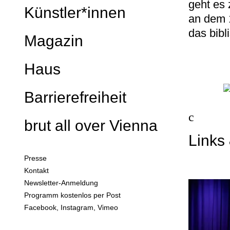
geht es
Webshop
Künstler*innen
an dem 
Ticketinfo
das bib
Magazin
brut Gutscheine
Haus
Profil
Barrierefreiheit
Team
Programm
brut all over Vienna
Technik
Links
Service
aktuelle Spielorte
Partner & Förderer
Presse
brut all over Vienna
Kontakt
Newsletter-Anmeldung
Programm kostenlos per Post
Facebook
,
Instagram
,
Vimeo