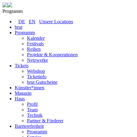
Programm
DE
EN
Unsere Locations
brut
Programm
Kalender
Festivals
Reihen
Projekte & Kooperationen
Netzwerke
Tickets
Webshop
Ticketinfo
brut Gutscheine
Künstler*innen
Magazin
Haus
Profil
Team
Technik
Partner & Förderer
Barrierefreiheit
Programm