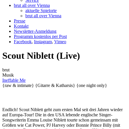
Service
brut all over Vienna
aktuelle Spielorte
brut all over Vienna
Presse
Kontakt
Newsletter-Anmeldung
Programm kostenlos per Post
Facebook
,
Instagram
,
Vimeo
Scout Niblett (Live)
brut
Musik
Ineffable Me
{raw & intimate}
{Gitarre & Katharsis}
{one night only}
Endlich! Scout Niblett geht zum ersten Mal seit drei Jahren wieder
auf Europa-Tour! Die in den USA lebende englische Singer-
Songwriterin Emma Louise Niblett tourte schon gemeinsam mit
Größen wie Cat Power, PJ Harvey oder Bonnie Prince Billy (mit