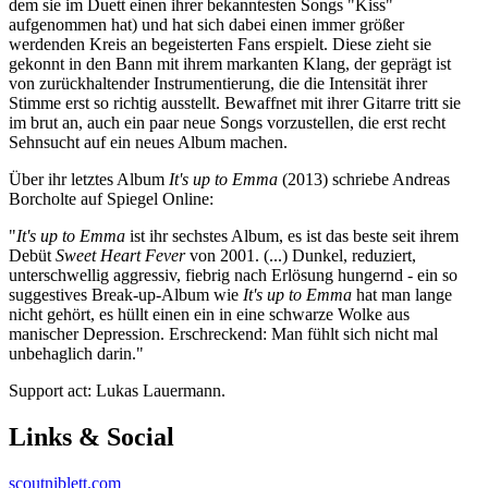
dem sie im Duett einen ihrer bekanntesten Songs "Kiss"
aufgenommen hat) und hat sich dabei einen immer größer
werdenden Kreis an begeisterten Fans erspielt. Diese zieht sie
gekonnt in den Bann mit ihrem markanten Klang, der geprägt ist
von zurückhaltender Instrumentierung, die die Intensität ihrer
Stimme erst so richtig ausstellt. Bewaffnet mit ihrer Gitarre tritt sie
im brut an, auch ein paar neue Songs vorzustellen, die erst recht
Sehnsucht auf ein neues Album machen.
Über ihr letztes Album
It's up to Emma
(2013) schriebe Andreas
Borcholte auf Spiegel Online:
"
It's up to Emma
ist ihr sechstes Album, es ist das beste seit ihrem
Debüt
Sweet Heart Fever
von 2001. (...) Dunkel, reduziert,
unterschwellig aggressiv, fiebrig nach Erlösung hungernd - ein so
suggestives Break-up-Album wie
It's up to Emma
hat man lange
nicht gehört, es hüllt einen ein in eine schwarze Wolke aus
manischer Depression. Erschreckend: Man fühlt sich nicht mal
unbehaglich darin."
Support act: Lukas Lauermann.
Links & Social
scoutniblett.com