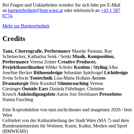
Bei Fragen und Unklarheiten wenden Sie sich bitte per E-Mail
an
barrierefreiheit@brut-wien.at
oder telefonisch an
+43 1 587
8774
.
Mehr zur Barrierefreiheit
Credits
Tanz, Choreografie, Performance
Maartje Pasman, Ray
Scheinecker, Katharina Senk / Senki
Musik, Komposition,
Performance
Verena Zeiner
Creative Producer,
Projektkoordination
Wibke Scheler
Kostüm / Styling
Alba
Josefine Becker
Bühnendesign
Sebastian Spielvogel
Lichtdesign
Sveta Schwin
Tontechnik
Lisa-Maria Hollaus
Access-
Dramaturgie
Bine Kuxdorf
Stimmcoaching
Verena
Giesinger
Outside Ears
Daniela Führlinger, Christine
Krusch
Ankündigungsfoto
Aaron Josi Sternbauer
Pressefotos
Hanna Fasching
Eine Koproduktion von tanz.sucht.theater und imagetanz 2026 / brut
Wien
Gefördert von der Kulturabteilung der Stadt Wien (MA 7) und dem
Bundesministerium für Wohnen, Kunst, Kultur, Medien und Sport
(BMWKMS)