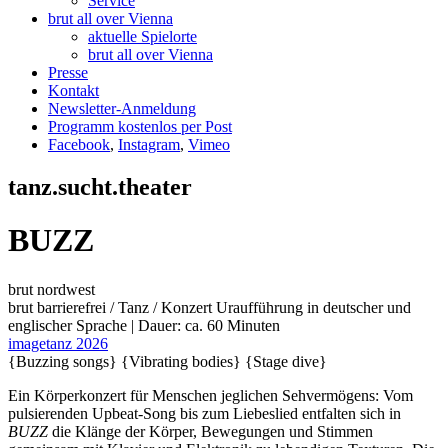
Service
brut all over Vienna
aktuelle Spielorte
brut all over Vienna
Presse
Kontakt
Newsletter-Anmeldung
Programm kostenlos per Post
Facebook
,
Instagram
,
Vimeo
tanz.sucht.theater
BUZZ
brut nordwest
brut barrierefrei / Tanz / Konzert
Uraufführung
in deutscher und
englischer Sprache | Dauer: ca. 60 Minuten
imagetanz 2026
{Buzzing songs}
{Vibrating bodies}
{Stage dive}
Ein Körperkonzert für Menschen jeglichen Sehvermögens: Vom
pulsierenden Upbeat-Song bis zum Liebeslied entfalten sich in
BUZZ
die Klänge der Körper, Bewegungen und Stimmen