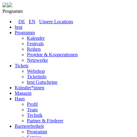
Programm
DE
EN
Unsere Locations
brut
Programm
Kalender
Festivals
Reihen
Projekte & Kooperationen
Netzwerke
Tickets
Webshop
Ticketinfo
brut Gutscheine
Künstler*innen
Magazin
Haus
Profil
Team
Technik
Partner & Förderer
Barrierefreiheit
Programm