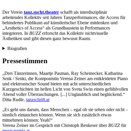
Der Verein
tanz.sucht.theater
schafft als interdisziplinär
arbeitendes Kollektiv seit Jahren Tanzperformances, die Access für
behindertes Publikum auf künstlerischer Ebene mitdenken und
„Aesthetics of Access“ als Grundbaustein in Performances
integrieren. In
BUZZ
erforscht das Kollektiv nichtvisuelle
Ästhetiken und gibt diesen ganz bewusst Raum.
Biografien
Pressestimmen
„Drei Tänzerinnen, Maartje Pasman, Ray Scheinecker, Katharina
Senk / Senki, die Komponistin Verena Zeiner am entkleideten Piano
und elektronischer Sound bieten mit acht unterschiedlichen
Kurzgeschichten im hellen Licht von Sveta Swin einen gefühlvollen
Abend voller Überraschungen. [...] Unglaublich und beglückend.“
Ditta Rudle,
tanzschrift.at
„Es geht uns darum, dass Menschen – egal ob sie sehen oder nicht –
sinnlich eintauchen können. Wenn sie sich zusätzlich etwas
mitnehmen können: Yeah!“
Verena Zeiner im Gespräch mit Christoph Benkeser über
BUZZ
für
musicaustria.at