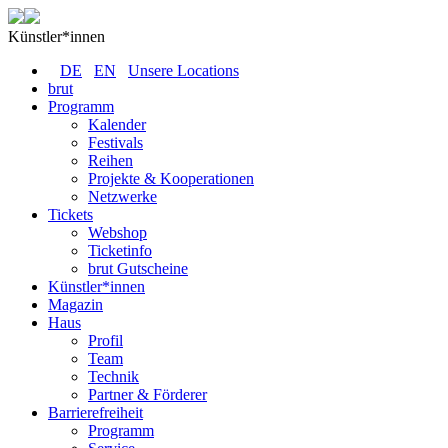
Künstler*innen
DE
EN
Unsere Locations
brut
Programm
Kalender
Festivals
Reihen
Projekte & Kooperationen
Netzwerke
Tickets
Webshop
Ticketinfo
brut Gutscheine
Künstler*innen
Magazin
Haus
Profil
Team
Technik
Partner & Förderer
Barrierefreiheit
Programm