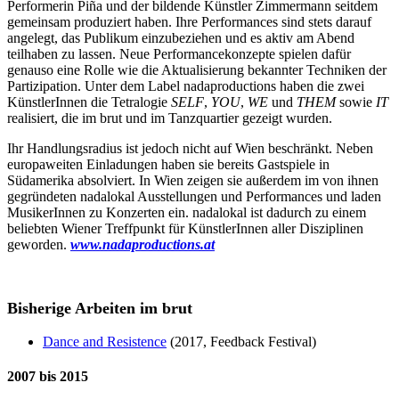
Performerin Piña und der bildende Künstler Zimmermann seitdem
gemeinsam produziert haben. Ihre Performances sind stets darauf
angelegt, das Publikum einzubeziehen und es aktiv am Abend
teilhaben zu lassen. Neue Performancekonzepte spielen dafür
genauso eine Rolle wie die Aktualisierung bekannter Techniken der
Partizipation. Unter dem Label nadaproductions haben die zwei
KünstlerInnen die Tetralogie
SELF
,
YOU
,
WE
und
THEM
sowie
IT
realisiert, die im brut und im Tanzquartier gezeigt wurden.
Ihr Handlungsradius ist jedoch nicht auf Wien beschränkt. Neben
europaweiten Einladungen haben sie bereits Gastspiele in
Südamerika absolviert. In Wien zeigen sie außerdem im von ihnen
gegründeten nadalokal Ausstellungen und Performances und laden
MusikerInnen zu Konzerten ein. nadalokal ist dadurch zu einem
beliebten Wiener Treffpunkt für KünstlerInnen aller Disziplinen
geworden.
www.nadaproductions.at
Bisherige Arbeiten im brut
Dance and Resistence
(2017, Feedback Festival)
2007 bis 2015