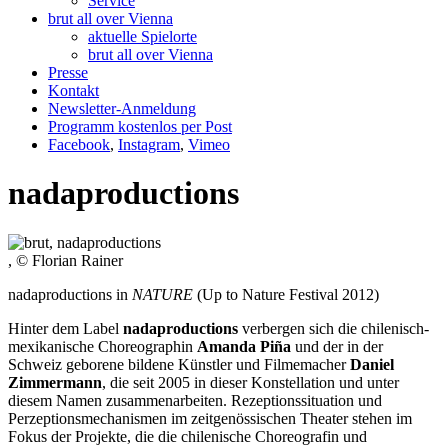
Service
brut all over Vienna
aktuelle Spielorte
brut all over Vienna
Presse
Kontakt
Newsletter-Anmeldung
Programm kostenlos per Post
Facebook
,
Instagram
,
Vimeo
nadaproductions
, © Florian Rainer
nadaproductions in
NATURE
(Up to Nature Festival 2012)
Hinter dem Label
nadaproductions
verbergen sich die chilenisch-
mexikanische Choreographin
Amanda Piña
und der in der
Schweiz geborene bildene Künstler und Filmemacher
Daniel
Zimmermann
, die seit 2005 in dieser Konstellation und unter
diesem Namen zusammenarbeiten. Rezeptionssituation und
Perzeptionsmechanismen im zeitgenössischen Theater stehen im
Fokus der Projekte, die die chilenische Choreografin und