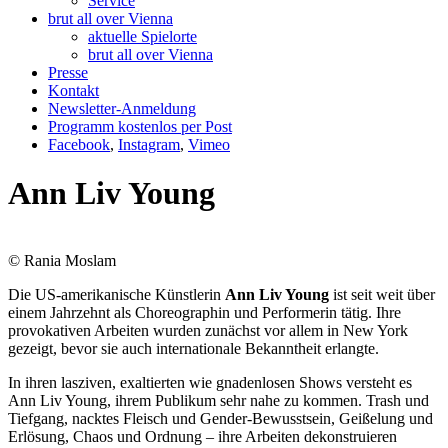
Service
brut all over Vienna
aktuelle Spielorte
brut all over Vienna
Presse
Kontakt
Newsletter-Anmeldung
Programm kostenlos per Post
Facebook
,
Instagram
,
Vimeo
Ann Liv Young
© Rania Moslam
Die US-amerikanische Künstlerin
Ann Liv Young
ist seit weit über
einem Jahrzehnt als Choreographin und Performerin tätig. Ihre
provokativen Arbeiten wurden zunächst vor allem in New York
gezeigt, bevor sie auch internationale Bekanntheit erlangte.
In ihren lasziven, exaltierten wie gnadenlosen Shows versteht es
Ann Liv Young, ihrem Publikum sehr nahe zu kommen. Trash und
Tiefgang, nacktes Fleisch und Gender-Bewusstsein, Geißelung und
Erlösung, Chaos und Ordnung – ihre Arbeiten dekonstruieren