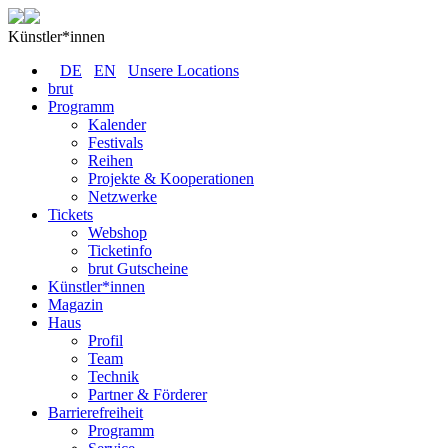
Künstler*innen
DE
EN
Unsere Locations
brut
Programm
Kalender
Festivals
Reihen
Projekte & Kooperationen
Netzwerke
Tickets
Webshop
Ticketinfo
brut Gutscheine
Künstler*innen
Magazin
Haus
Profil
Team
Technik
Partner & Förderer
Barrierefreiheit
Programm