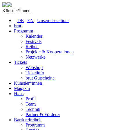
Künstler*innen
DE
EN
Unsere Locations
brut
Programm
Kalender
Festivals
Reihen
Projekte & Kooperationen
Netzwerke
Tickets
Webshop
Ticketinfo
brut Gutscheine
Künstler*innen
Magazin
Haus
Profil
Team
Technik
Partner & Förderer
Barrierefreiheit
Programm