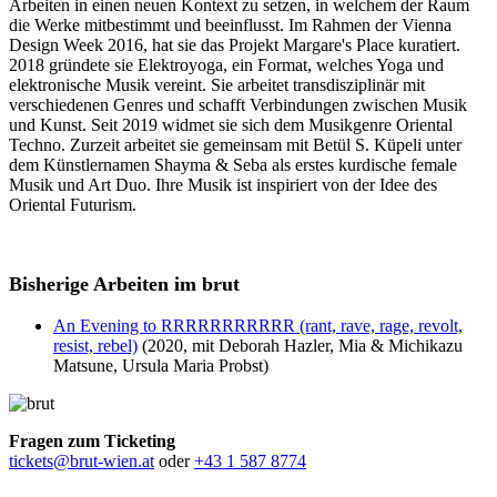
Arbeiten in einen neuen Kontext zu setzen, in welchem der Raum
die Werke mitbestimmt und beeinflusst. Im Rahmen der Vienna
Design Week 2016, hat sie das Projekt Margare's Place kuratiert.
2018 gründete sie Elektroyoga, ein Format, welches Yoga und
elektronische Musik vereint. Sie arbeitet transdisziplinär mit
verschiedenen Genres und schafft Verbindungen zwischen Musik
und Kunst. Seit 2019 widmet sie sich dem Musikgenre Oriental
Techno. Zurzeit arbeitet sie gemeinsam mit Betül S. Küpeli unter
dem Künstlernamen Shayma & Seba als erstes kurdische female
Musik und Art Duo. Ihre Musik ist inspiriert von der Idee des
Oriental Futurism.
Bisherige Arbeiten im brut
An Evening to RRRRRRRRRRR (rant, rave, rage, revolt,
resist, rebel)
(2020, mit Deborah Hazler, Mia & Michikazu
Matsune, Ursula Maria Probst)
Fragen zum Ticketing
tickets@brut-wien.at
oder
+43 1 587 8774