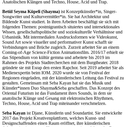
Anatolischen Klängen und Techno, House, Acid und Trap.
Betül Seyma Küpeli (Shayma)
ist Konzeptkünstler*in, Singer-
Songwriter und Kulturvermittler*in. Sie hat Architektur und
Bildende Kunst studiert. In ihren Arbeiten beschäftigt sie sich mit
folgenden Themen: postmigrantisch situiertes und intersektionales
Wissen, gesellschaftspolitische und soziokulturelle Verhältnisse und
Urbanistik. Mit intermedialen Ausdrucksformen wie Videokunst,
Sound Art sowie visueller und performativer Kunst schafft sie
Verbindungen und Brüche zugleich. Zurzeit arbeitet Sie an einem
Coming-of-Age Science-Fiction Animationsfilm. 2016/17 erhielt sie
das Stipendium von kültür gemma und arbeitete bis 2019 im
Rahmen des Projekts Stadtrecherchen mit dem Burgtheater. 2018
gründete sie mit Esrap den ersten Rapchor. Seit 2019 arbeitet Sie als
Medienexpertin beim IOM. 2020 wurde sie von Festival der
Regionen eingeladen, mit der künstlerischen Leitung das Festival zu
gestalten. Gemeinsam mit Seba Kayan hat sie das Musik und
Künstler*innen Duo Shayma&Seba geschaffen. Das Konzept des
Oriental Futurism ist das Fundament ihres Sounds, in dem sie
anatolische Klänge und Gesang mit elektronischen Rhythmen,
Techno, House, Acid und Trap miteinander verschmelzen.
Seba Kayan
ist Djane, Künstlerin und Soundartist. Sie entwickelte
2017 das Projekt Kreativenplattform, welches Kunst- und
Designschaffenden einen Raum eröffnet, ihre künstlerischen