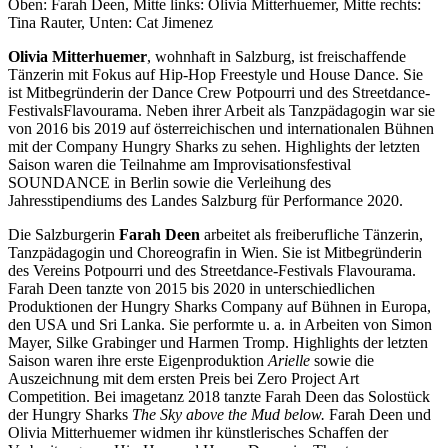
Oben: Farah Deen, Mitte links: Olivia Mitterhuemer, Mitte rechts:
Tina Rauter, Unten: Cat Jimenez
Olivia Mitterhuemer
, wohnhaft in Salzburg, ist freischaffende
Tänzerin mit Fokus auf Hip-Hop Freestyle und House Dance. Sie
ist Mitbegründerin der Dance Crew Potpourri und des Streetdance-
FestivalsFlavourama. Neben ihrer Arbeit als Tanzpädagogin war sie
von 2016 bis 2019 auf österreichischen und internationalen Bühnen
mit der Company Hungry Sharks zu sehen. Highlights der letzten
Saison waren die Teilnahme am Improvisationsfestival
SOUNDANCE in Berlin sowie die Verleihung des
Jahresstipendiums des Landes Salzburg für Performance 2020.
Die Salzburgerin
Farah Deen
arbeitet als freiberufliche Tänzerin,
Tanzpädagogin und Choreografin in Wien. Sie ist Mitbegründerin
des Vereins Potpourri und des Streetdance-Festivals Flavourama.
Farah Deen tanzte von 2015 bis 2020 in unterschiedlichen
Produktionen der Hungry Sharks Company auf Bühnen in Europa,
den USA und Sri Lanka. Sie performte u. a. in Arbeiten von Simon
Mayer, Silke Grabinger und Harmen Tromp. Highlights der letzten
Saison waren ihre erste Eigenproduktion
Arielle
sowie die
Auszeichnung mit dem ersten Preis bei Zero Project Art
Competition. Bei imagetanz 2018 tanzte Farah Deen das Solostück
der Hungry Sharks
The Sky above the Mud below.
Farah Deen und
Olivia Mitterhuemer widmen ihr künstlerisches Schaffen der