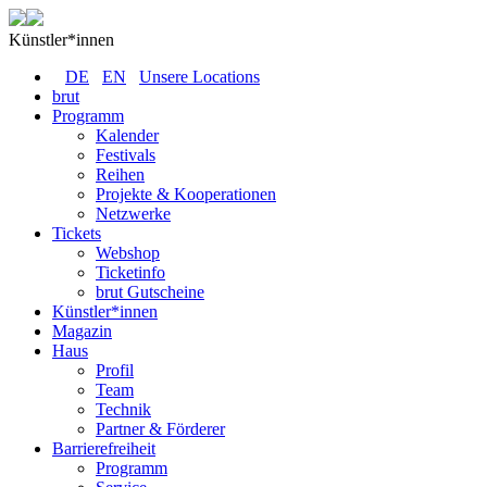
Künstler*innen
DE
EN
Unsere Locations
brut
Programm
Kalender
Festivals
Reihen
Projekte & Kooperationen
Netzwerke
Tickets
Webshop
Ticketinfo
brut Gutscheine
Künstler*innen
Magazin
Haus
Profil
Team
Technik
Partner & Förderer
Barrierefreiheit
Programm