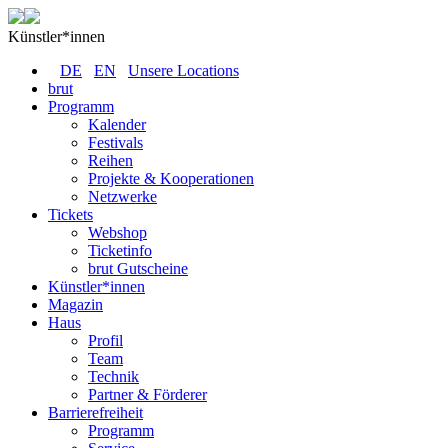
Künstler*innen
DE
EN
Unsere Locations
brut
Programm
Kalender
Festivals
Reihen
Projekte & Kooperationen
Netzwerke
Tickets
Webshop
Ticketinfo
brut Gutscheine
Künstler*innen
Magazin
Haus
Profil
Team
Technik
Partner & Förderer
Barrierefreiheit
Programm