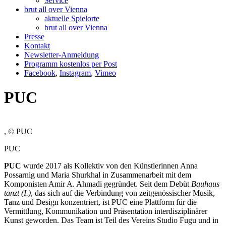
Service
brut all over Vienna
aktuelle Spielorte
brut all over Vienna
Presse
Kontakt
Newsletter-Anmeldung
Programm kostenlos per Post
Facebook
,
Instagram
,
Vimeo
PUC
, © PUC
PUC
PUC
wurde 2017 als Kollektiv von den Künstlerinnen Anna
Possarnig und Maria Shurkhal in Zusammenarbeit mit dem
Komponisten Amir A. Ahmadi gegründet. Seit dem Debüt
Bauhaus
tanzt (I.)
, das sich auf die Verbindung von zeitgenössischer Musik,
Tanz und Design konzentriert, ist PUC eine Plattform für die
Vermittlung, Kommunikation und Präsentation interdisziplinärer
Kunst geworden. Das Team ist Teil des Vereins Studio Fugu und in