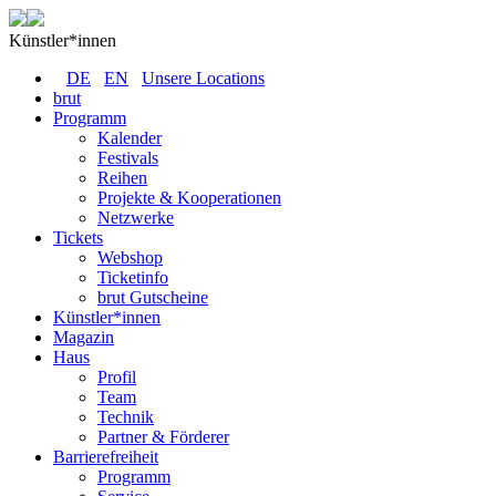
Künstler*innen
DE
EN
Unsere Locations
brut
Programm
Kalender
Festivals
Reihen
Projekte & Kooperationen
Netzwerke
Tickets
Webshop
Ticketinfo
brut Gutscheine
Künstler*innen
Magazin
Haus
Profil
Team
Technik
Partner & Förderer
Barrierefreiheit
Programm