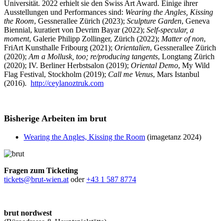
Universität. 2022 erhielt sie den Swiss Art Award. Einige ihrer
Ausstellungen und Performances sind:
Wearing the Angles, Kissing
the Room
, Gessnerallee Zürich (2023);
Sculpture Garden
, Geneva
Biennial, kuratiert von Devrim Bayar (2022);
Self-specular, a
moment
, Galerie Philipp Zollinger, Zürich (2022);
Matter of non
,
FriArt Kunsthalle Fribourg (2021);
Orientalien
, Gessnerallee Zürich
(2020);
Am a Mollusk, too; re/producing tangents
, Longtang Zürich
(2020); IV. Berliner Herbstsalon (2019);
Oriental Demo
, My Wild
Flag Festival, Stockholm (2019);
Call me Venus
, Mars Istanbul
(2016).
http://ceylanoztruk.com
Bisherige Arbeiten im brut
Wearing the Angles, Kissing the Room
(imagetanz 2024)
Fragen zum Ticketing
tickets@brut-wien.at
oder
+43 1 587 8774
brut nordwest