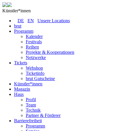
Künstler*innen
DE
EN
Unsere Locations
brut
Programm
Kalender
Festivals
Reihen
Projekte & Kooperationen
Netzwerke
Tickets
Webshop
Ticketinfo
brut Gutscheine
Künstler*innen
Magazin
Haus
Profil
Team
Technik
Partner & Förderer
Barrierefreiheit
Programm