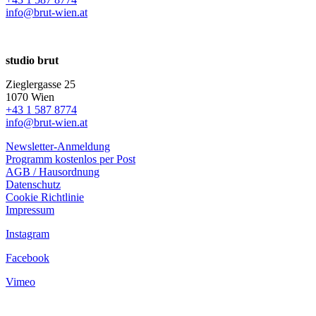
info@brut-wien.at
studio brut
Zieglergasse 25
1070 Wien
+43 1 587 8774
info@brut-wien.at
Newsletter-Anmeldung
Programm kostenlos per Post
AGB / Hausordnung
Datenschutz
Cookie Richtlinie
Impressum
Instagram
Facebook
Vimeo